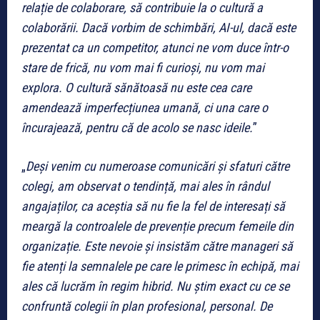
relație de colaborare, să contribuie la o cultură a
colaborării. Dacă vorbim de schimbări, AI-ul, dacă este
prezentat ca un competitor, atunci ne vom duce într-o
stare de frică, nu vom mai fi curioși, nu vom mai
explora. O cultură sănătoasă nu este cea care
amendează imperfecțiunea umană, ci una care o
încurajează, pentru că de acolo se nasc ideile.
”
„
Deși venim cu numeroase comunicări și sfaturi către
colegi, am observat o tendință, mai ales în rândul
angajaților, ca aceștia să nu fie la fel de interesați să
meargă la controalele de prevenție precum femeile din
organizație. Este nevoie și insistăm către manageri să
fie atenți la semnalele pe care le primesc în echipă, mai
ales că lucrăm în regim hibrid. Nu știm exact cu ce se
confruntă colegii în plan profesional, personal. De