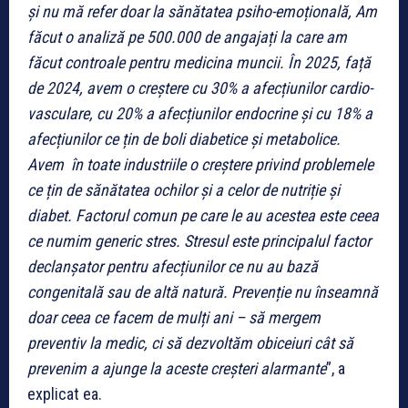
și nu mă refer doar la sănătatea psiho-emoțională, Am
făcut o analiză pe 500.000 de angajați la care am
făcut controale pentru medicina muncii. În 2025, față
de 2024, avem o creștere cu 30% a afecțiunilor cardio-
vasculare, cu 20% a afecțiunilor endocrine și cu 18% a
afecțiunilor ce țin de boli diabetice și metabolice.
Avem în toate industriile o creștere privind problemele
ce țin de sănătatea ochilor și a celor de nutriție și
diabet. Factorul comun pe care le au acestea este ceea
ce numim generic stres. Stresul este principalul factor
declanșator pentru afecțiunilor ce nu au bază
congenitală sau de altă natură. Prevenție nu înseamnă
doar ceea ce facem de mulți ani – să mergem
preventiv la medic, ci să dezvoltăm obiceiuri cât să
prevenim a ajunge la aceste creșteri alarmante
”, a
explicat ea.