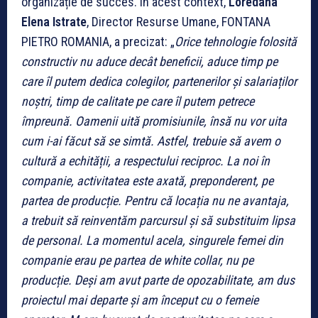
organizație de succes. În acest context,
Loredana
Elena Istrate
, Director Resurse Umane, FONTANA
PIETRO ROMANIA, a precizat: „
Orice tehnologie folosită
constructiv nu aduce decât beneficii, aduce timp pe
care îl putem dedica colegilor, partenerilor și salariaților
noștri, timp de calitate pe care îl putem petrece
împreună. Oamenii uită promisiunile, însă nu vor uita
cum i-ai făcut să se simtă. Astfel, trebuie să avem o
cultură a echității, a respectului reciproc. La noi în
companie, activitatea este axată, preponderent, pe
partea de producție. Pentru că locația nu ne avantaja,
a trebuit să reinventăm parcursul și să substituim lipsa
de personal. La momentul acela, singurele femei din
companie erau pe partea de white collar, nu pe
producție. Deși am avut parte de opozabilitate, am dus
proiectul mai departe și am început cu o femeie