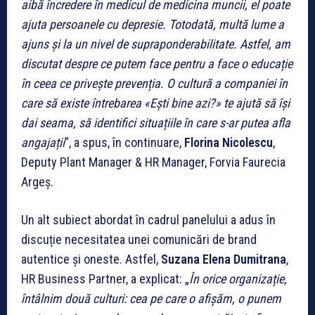
aibă încredere în medicul de medicina muncii, el poate
ajuta persoanele cu depresie. Totodată, multă lume a
ajuns și la un nivel de supraponderabilitate. Astfel, am
discutat despre ce putem face pentru a face o educație
în ceea ce privește prevenția. O cultură a companiei în
care să existe întrebarea «Ești bine azi?» te ajută să își
dai seama, să identifici situațiile în care s-ar putea afla
angajații
”, a spus, în continuare,
Florina Nicolescu
,
Deputy Plant Manager & HR Manager, Forvia Faurecia
Argeș.
Un alt subiect abordat în cadrul panelului a adus în
discuție necesitatea unei comunicări de brand
autentice și oneste. Astfel,
Suzana Elena Dumitrana
,
HR Business Partner, a explicat: „
În orice organizație,
întâlnim două culturi: cea pe care o afișăm, o punem