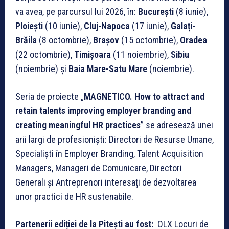
va avea, pe parcursul lui 2026, în:
București
(8 iunie),
Ploiești
(10 iunie),
Cluj-Napoca
(17 iunie),
Galați-
Brăila
(8 octombrie),
Brașov
(15 octombrie),
Oradea
(22 octombrie),
Timișoara
(11 noiembrie),
Sibiu
(noiembrie) și
Baia Mare-Satu Mare
(noiembrie).
Seria de proiecte „
MAGNETICO. How to attract and
retain talents improving employer branding and
creating meaningful HR practices
” se adresează unei
arii largi de profesioniști: Directori de Resurse Umane,
Specialiști în Employer Branding, Talent Acquisition
Managers, Manageri de Comunicare, Directori
Generali și Antreprenori interesați de dezvoltarea
unor practici de HR sustenabile.
Partenerii ediției de la Pitești au fost:
OLX Locuri de