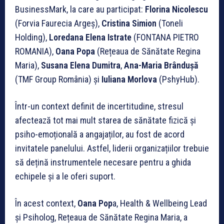
BusinessMark, la care au participat:
Florina Nicolescu
(Forvia Faurecia Argeș),
Cristina Simion
(Toneli
Holding),
Loredana Elena Istrate
(FONTANA PIETRO
ROMANIA),
Oana Popa
(Rețeaua de Sănătate Regina
Maria),
Susana Elena Dumitra
,
Ana-Maria Brândușă
(TMF Group România) și
Iuliana Morlova
(PshyHub).
Într-un context definit de incertitudine, stresul
afectează tot mai mult starea de sănătate fizică și
psiho-emoțională a angajaților, au fost de acord
invitatele panelului. Astfel, liderii organizațiilor trebuie
să dețină instrumentele necesare pentru a ghida
echipele și a le oferi suport.
În acest context,
Oana Pop
a, Health & Wellbeing Lead
și Psiholog, Rețeaua de Sănătate Regina Maria, a