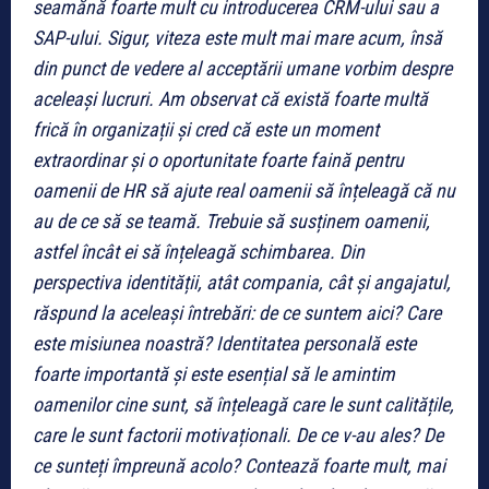
seamănă foarte mult cu introducerea CRM-ului sau a
SAP-ului. Sigur, viteza este mult mai mare acum, însă
din punct de vedere al acceptării umane vorbim despre
aceleași lucruri. Am observat că există foarte multă
frică în organizații și cred că este un moment
extraordinar și o oportunitate foarte faină pentru
oamenii de HR să ajute real oamenii să înțeleagă că nu
au de ce să se teamă. Trebuie să susținem oamenii,
astfel încât ei să înțeleagă schimbarea. Din
perspectiva identității, atât compania, cât și angajatul,
răspund la aceleași întrebări: de ce suntem aici? Care
este misiunea noastră? Identitatea personală este
foarte importantă și este esențial să le amintim
oamenilor cine sunt, să înțeleagă care le sunt calitățile,
care le sunt factorii motivaționali. De ce v-au ales? De
ce sunteți împreună acolo? Contează foarte mult, mai