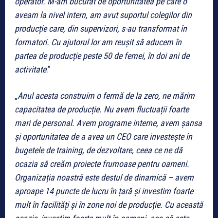
operator. M-am bucurat de oportunitatea pe care o
aveam la nivel intern, am avut suportul colegilor din
producție care, din supervizori, s-au transformat în
formatori. Cu ajutorul lor am reușit să aducem în
partea de producție peste 50 de femei, în doi ani de
activitate
.”
„
Anul acesta construim o fermă de la zero, ne mărim
capacitatea de producție. Nu avem fluctuații foarte
mari de personal. Avem programe interne, avem șansa
și oportunitatea de a avea un CEO care investește în
bugetele de training, de dezvoltare, ceea ce ne dă
ocazia să creăm proiecte frumoase pentru oameni.
Organizația noastră este destul de dinamică – avem
aproape 14 puncte de lucru în țară și investim foarte
mult în facilități și în zone noi de producție. Cu această