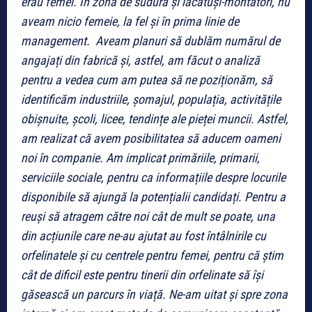
erau femei. În zona de sudură și lăcătuși-montatori, nu
aveam nicio femeie, la fel și în prima linie de
management. Aveam planuri să dublăm numărul de
angajați din fabrică și, astfel, am făcut o analiză
pentru a vedea cum am putea să ne poziționăm, să
identificăm industriile, șomajul, populația, activitățile
obișnuite, școli, licee, tendințe ale pieței muncii. Astfel,
am realizat că avem posibilitatea să aducem oameni
noi în companie. Am implicat primăriile, primarii,
serviciile sociale, pentru ca informațiile despre locurile
disponibile să ajungă la potențialii candidați. Pentru a
reuși să atragem către noi cât de mult se poate, una
din acțiunile care ne-au ajutat au fost întâlnirile cu
orfelinatele și cu centrele pentru femei, pentru că știm
cât de dificil este pentru tinerii din orfelinate să își
găsească un parcurs în viață. Ne-am uitat și spre zona