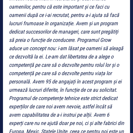
oamenilor, pentru că este important și ce faci cu
oamenii după ce i-ai recrutat, pentru a-i ajuta să facă
lucruri frumoase în organizație. Avem și un program
dedicat succesorilor de manageri, care sunt pregătiți
să preia o funcție de conducere. Programul Grow
aduce un concept nou: i-am lăsat pe oameni să aleagă
ce dezvoltă la ei. Le-am dat libertatea de a alege o
competență pe care să o dezvolte pentru rolul lor și o
competență pe care să o dezvolte pentru viața lor
personală. Avem 95 de angajați în acest program și ei
urmează lucruri diferite, în funcție de ce au solicitat.
Programul de competențe tehnice este strict dedicat
experților de care noi avem nevoie, astfel încât să
avem capabilitatea de a-i instrui pe alții. Avem 6
experți care nu ne ajută doar pe noi, ci și alte fabrici din
Europa, Mexic, Statele Unite, ceea ce pentru noi este un