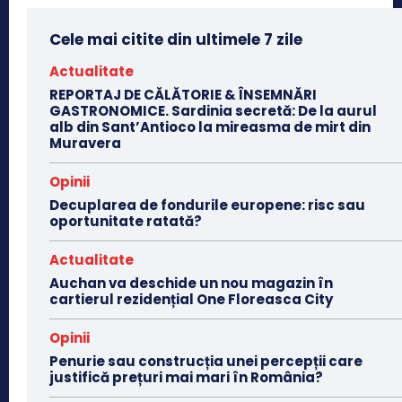
Cele mai citite din ultimele 7 zile
Actualitate
REPORTAJ DE CĂLĂTORIE & ÎNSEMNĂRI
GASTRONOMICE. Sardinia secretă: De la aurul
alb din Sant’Antioco la mireasma de mirt din
Muravera
Opinii
Decuplarea de fondurile europene: risc sau
oportunitate ratată?
Actualitate
Auchan va deschide un nou magazin în
cartierul rezidențial One Floreasca City
Opinii
Penurie sau construcția unei percepții care
justifică prețuri mai mari în România?