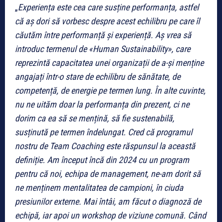
„
Experiența este cea care susține performanța, astfel
că aș dori să vorbesc despre acest echilibru pe care îl
căutăm între performanță și experiență. Aș vrea să
introduc termenul de «Human Sustainability», care
reprezintă capacitatea unei organizații de a-și menține
angajați într-o stare de echilibru de sănătate, de
competență, de energie pe termen lung. În alte cuvinte,
nu ne uităm doar la performanța din prezent, ci ne
dorim ca ea să se mențină, să fie sustenabilă,
susținută pe termen îndelungat. Cred că programul
nostru de Team Coaching este răspunsul la această
definiție. Am început încă din 2024 cu un program
pentru că noi, echipa de management, ne-am dorit să
ne menținem mentalitatea de campioni, în ciuda
presiunilor externe. Mai întâi, am făcut o diagnoză de
echipă, iar apoi un workshop de viziune comună. Când