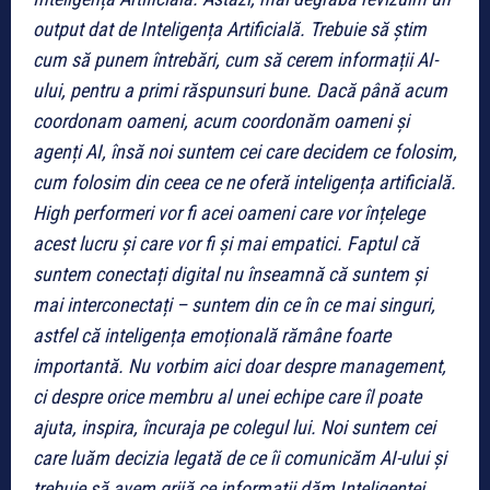
output dat de Inteligența Artificială. Trebuie să știm
cum să punem întrebări, cum să cerem informații AI-
ului, pentru a primi răspunsuri bune. Dacă până acum
coordonam oameni, acum coordonăm oameni și
agenți AI, însă noi suntem cei care decidem ce folosim,
cum folosim din ceea ce ne oferă inteligența artificială.
High performeri vor fi acei oameni care vor înțelege
acest lucru și care vor fi și mai empatici. Faptul că
suntem conectați digital nu înseamnă că suntem și
mai interconectați – suntem din ce în ce mai singuri,
astfel că inteligența emoțională rămâne foarte
importantă. Nu vorbim aici doar despre management,
ci despre orice membru al unei echipe care îl poate
ajuta, inspira, încuraja pe colegul lui. Noi suntem cei
care luăm decizia legată de ce îi comunicăm AI-ului și
trebuie să avem grijă ce informații dăm Inteligenței