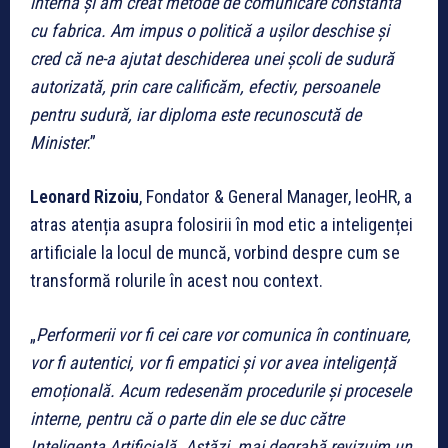
internă și am creat metode de comunicare constantă
cu fabrica. Am impus o politică a ușilor deschise și
cred că ne-a ajutat deschiderea unei școli de sudură
autorizată, prin care calificăm, efectiv, persoanele
pentru sudură, iar diploma este recunoscută de
Minister
.”
Leonard Rizoiu
, Fondator & General Manager, leoHR, a
atras atenția asupra folosirii în mod etic a inteligenței
artificiale la locul de muncă, vorbind despre cum se
transformă rolurile în acest nou context.
„
Performerii vor fi cei care vor comunica în continuare,
vor fi autentici, vor fi empatici și vor avea inteligență
emoțională. Acum redesenăm procedurile și procesele
interne, pentru că o parte din ele se duc către
Inteligența Artificială. Astăzi, mai degrabă revizuim un