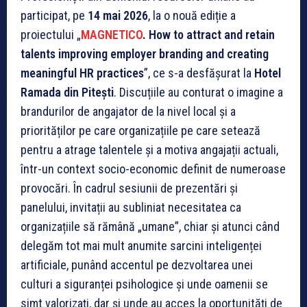
participat, pe
14 mai 2026
, la o nouă ediție a
proiectului „
MAGNETICO
. How to attract and retain
talents improving employer branding and creating
meaningful HR practices
”, ce s-a desfășurat la
Hotel
Ramada din Pitești
. Discuțiile au conturat o imagine a
brandurilor de angajator de la nivel local și a
priorităților pe care organizațiile pe care setează
pentru a atrage talentele și a motiva angajații actuali,
într-un context socio-economic definit de numeroase
provocări. În cadrul sesiunii de prezentări și
panelului, invitații au subliniat necesitatea ca
organizațiile să rămână „umane”, chiar și atunci când
delegăm tot mai mult anumite sarcini inteligenței
artificiale, punând accentul pe dezvoltarea unei
culturi a siguranței psihologice și unde oamenii se
simt valorizați, dar și unde au acces la oportunități de