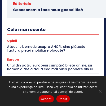
Editoriale
Geoeconomia face noua geopolitică
Cele mai recente
Opinii
Atacul cibernetic asupra ANCPI: cine plătește
factura pieței imobiliare blocate?
Europa
Unul din patru europeni cumpără bilete online, iar
România are a doua cea mai mică pondere din UE
Europa
Folosim cookie-uri pentru a ne asigura că vă oferim cea mai
60% dintre susținătorii CDU/CSU și SPD din Germania
bună experiență pe site. Dacă veți continua să utilizați acest
văd China ca rival sau adversar
site vom presupune că sunteți de acord.
Europa
Accept
Refuz
Galileo pregătește un nou sistem care va verifica