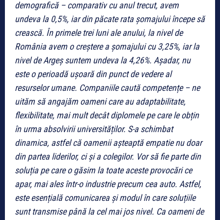
demografică – comparativ cu anul trecut, avem
undeva la 0,5%, iar din păcate rata șomajului începe să
crească. În primele trei luni ale anului, la nivel de
România avem o creștere a șomajului cu 3,25%, iar la
nivel de Argeș suntem undeva la 4,26%. Așadar, nu
este o perioadă ușoară din punct de vedere al
resurselor umane. Companiile caută competențe – ne
uităm să angajăm oameni care au adaptabilitate,
flexibilitate, mai mult decât diplomele pe care le obțin
în urma absolvirii universităților. S-a schimbat
dinamica, astfel că oamenii așteaptă empatie nu doar
din partea liderilor, ci și a colegilor. Vor să fie parte din
soluția pe care o găsim la toate aceste provocări ce
apar, mai ales într-o industrie precum cea auto. Astfel,
este esențială comunicarea și modul în care soluțiile
sunt transmise până la cel mai jos nivel. Ca oameni de