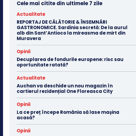
Cele mai citite din ultimele 7 zile
Actualitate
REPORTAJ DE CĂLĂTORIE & ÎNSEMNĂRI
GASTRONOMICE. Sardinia secretă: De la aurul
alb din Sant’Antioco la mireasma de mirt din
Muravera
Opinii
Decuplarea de fondurile europene: risc sau
oportunitate ratată?
Actualitate
Auchan va deschide un nou magazin în
cartierul rezidențial One Floreasca City
Opinii
La ce preț începe România să lase mașina
acasă?
Opinii