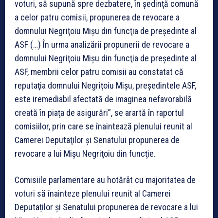
voturi, să supună spre dezbatere, în şedinţă comună
a celor patru comisii, propunerea de revocare a
domnului Negriţoiu Mişu din funcţia de preşedinte al
ASF (…) În urma analizării propunerii de revocare a
domnului Negriţoiu Mişu din funcţia de preşedinte al
ASF, membrii celor patru comisii au constatat că
reputaţia domnului Negriţoiu Mişu, preşedintele ASF,
este iremediabil afectată de imaginea nefavorabilă
creată în piaţa de asigurări”, se arartă în raportul
comisiilor, prin care se înaintează plenului reunit al
Camerei Deputaţilor şi Senatului propunerea de
revocare a lui Mişu Negriţoiu din funcţie.
Comisiile parlamentare au hotărât cu majoritatea de
voturi să înainteze plenului reunit al Camerei
Deputaților și Senatului propunerea de revocare a lui