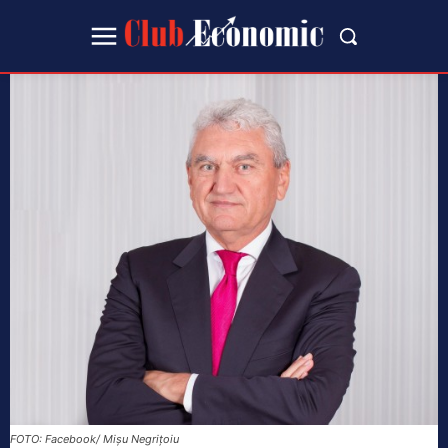
FOTO: Facebook/ Mișu Negrițoiu