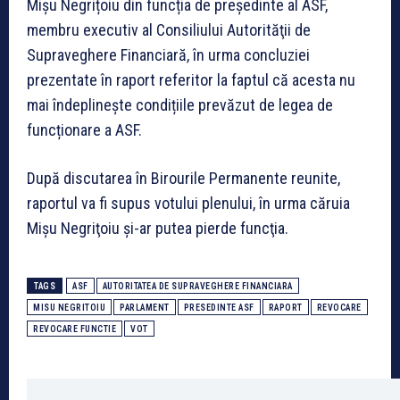
Mișu Negrițoiu din funcția de preşedinte al ASF,
membru executiv al Consiliului Autorităţii de
Supraveghere Financiară, în urma concluziei
prezentate în raport referitor la faptul că acesta nu
mai îndeplinește condițiile prevăzut de legea de
funcționare a ASF.
După discutarea în Birourile Permanente reunite,
raportul va fi supus votului plenului, în urma căruia
Mişu Negriţoiu şi-ar putea pierde funcţia.
TAGS
ASF
AUTORITATEA DE SUPRAVEGHERE FINANCIARA
MISU NEGRITOIU
PARLAMENT
PRESEDINTE ASF
RAPORT
REVOCARE
REVOCARE FUNCTIE
VOT