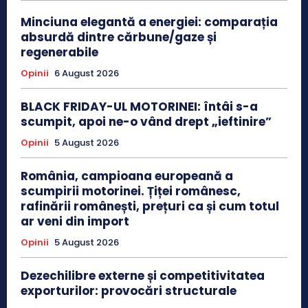
Minciuna elegantă a energiei: comparația
absurdă dintre cărbune/gaze și
regenerabile
Opinii
6 August 2026
BLACK FRIDAY-UL MOTORINEI: întâi s-a
scumpit, apoi ne-o vând drept „ieftinire”
Opinii
5 August 2026
România, campioana europeană a
scumpirii motorinei. Țiței românesc,
rafinării românești, prețuri ca și cum totul
ar veni din import
Opinii
5 August 2026
Dezechilibre externe și competitivitatea
exporturilor: provocări structurale