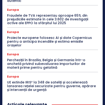
autentic
Europa
Fraudele de TVA reprezentau aproape 65% din
prejudiciile estimate în cele 3.602 de investigații
active ale EPPO la sfârșitul lui 2025
Europa
Proiecte europene folosesc AI și date Copernicus
pentru a anticipa incendiile și estima emisiile
orașelor
Europa
Percheziții în Brazilia, Belgia și Germania într-o
anchetă privind subevaluarea importurilor de
materii prime pentru gelatină
Europa
UE extinde IRIS² la 348 de sateliți și accelerează
lansarea rețelei securizate pentru guverne, apărare
și intervenții de urgență
Articole relevante