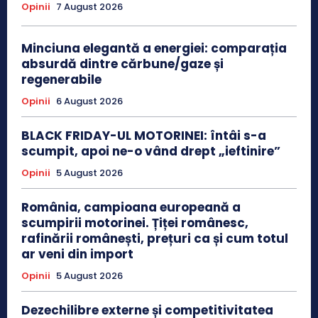
Opinii
7 August 2026
Minciuna elegantă a energiei: comparația
absurdă dintre cărbune/gaze și
regenerabile
Opinii
6 August 2026
BLACK FRIDAY-UL MOTORINEI: întâi s-a
scumpit, apoi ne-o vând drept „ieftinire”
Opinii
5 August 2026
România, campioana europeană a
scumpirii motorinei. Țiței românesc,
rafinării românești, prețuri ca și cum totul
ar veni din import
Opinii
5 August 2026
Dezechilibre externe și competitivitatea