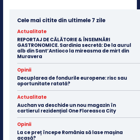
Cele mai citite din ultimele 7 zile
Actualitate
REPORTAJ DE CĂLĂTORIE & ÎNSEMNĂRI
GASTRONOMICE. Sardinia secretă: De la aurul
alb din Sant’Antioco la mireasma de mirt din
Muravera
Opinii
Decuplarea de fondurile europene: risc sau
oportunitate ratată?
Actualitate
Auchan va deschide un nou magazin în
cartierul rezidențial One Floreasca City
Opinii
La ce preț începe România să lase mașina
acasă?