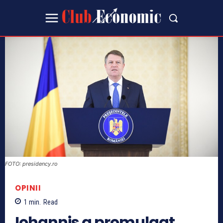
FOTO: presidency.ro
OPINII
1
min.
Read
Iohannis a promulgat