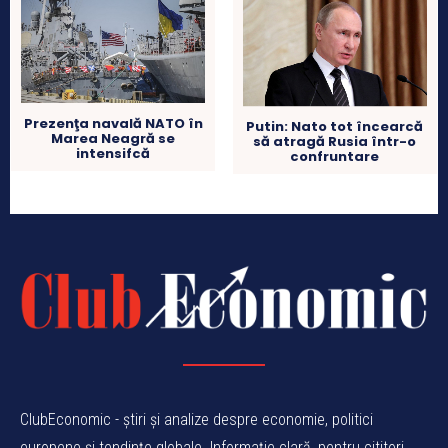
Prezenţa navală NATO în
Putin: Nato tot încearcă
Marea Neagră se
să atragă Rusia într-o
intensifcă
confruntare
ClubEconomic - știri și analize despre economie, politici
europene și tendințe globale. Informație clară, pentru cititori