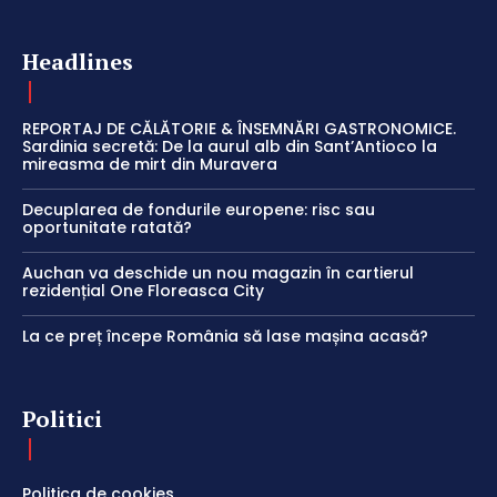
Headlines
REPORTAJ DE CĂLĂTORIE & ÎNSEMNĂRI GASTRONOMICE.
Sardinia secretă: De la aurul alb din Sant’Antioco la
mireasma de mirt din Muravera
Decuplarea de fondurile europene: risc sau
oportunitate ratată?
Auchan va deschide un nou magazin în cartierul
rezidențial One Floreasca City
La ce preț începe România să lase mașina acasă?
Politici
Politica de cookies