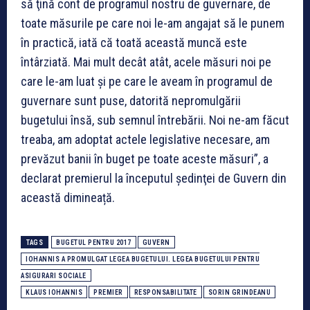
să ţină cont de programul nostru de guvernare, de
toate măsurile pe care noi le-am angajat să le punem
în practică, iată că toată această muncă este
întârziată. Mai mult decât atât, acele măsuri noi pe
care le-am luat şi pe care le aveam în programul de
guvernare sunt puse, datorită nepromulgării
bugetului însă, sub semnul întrebării. Noi ne-am făcut
treaba, am adoptat actele legislative necesare, am
prevăzut banii în buget pe toate aceste măsuri”, a
declarat premierul la începutul şedinţei de Guvern din
această dimineață.
TAGS
BUGETUL PENTRU 2017
GUVERN
IOHANNIS A PROMULGAT LEGEA BUGETULUI. LEGEA BUGETULUI PENTRU
ASIGURARI SOCIALE
KLAUS IOHANNIS
PREMIER
RESPONSABILITATE
SORIN GRINDEANU