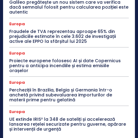
Galileo pregătește un nou sistem care va verifica
dacă semnalul folosit pentru calcularea poziției este
autentic
Europa
Fraudele de TVA reprezentau aproape 65% din
prejudiciile estimate în cele 3.602 de investigații
active ale EPPO la sfârșitul lui 2025
Europa
Proiecte europene folosesc AI și date Copernicus
pentru a anticipa incendiile și estima emisiile
orașelor
Europa
Percheziții în Brazilia, Belgia și Germania într-o
anchetă privind subevaluarea importurilor de
materii prime pentru gelatină
Europa
UE extinde IRIS² la 348 de sateliți și accelerează
lansarea rețelei securizate pentru guverne, apărare
și intervenții de urgență