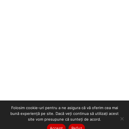
Folosim cookie-uri pentru a ne asigura că vă oferim cea mai
bună experiență pe site. Dacă veți continua să utilizați acest
site vom presupune că sunteți de acord.
Accept
Refuz