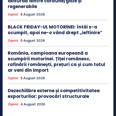
absurdă dintre cărbune/gaze și
regenerabile
Opinii
6 August 2026
BLACK FRIDAY-UL MOTORINEI: întâi s-a
scumpit, apoi ne-o vând drept „ieftinire”
Opinii
5 August 2026
România, campioana europeană a
scumpirii motorinei. Țiței românesc,
rafinării românești, prețuri ca și cum totul
ar veni din import
Opinii
5 August 2026
Dezechilibre externe și competitivitatea
exporturilor: provocări structurale
Opinii
4 August 2026