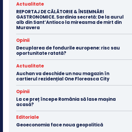
Actualitate
REPORTAJ DE CĂLĂTORIE & ÎNSEMNĂRI
GASTRONOMICE. Sardinia secretă: De la aurul
alb din Sant’Antioco la mireasma de mirt din
Muravera
Opinii
Decuplarea de fondurile europene: risc sau
oportunitate ratată?
Actualitate
Auchan va deschide un nou magazin în
cartierul rezidențial One Floreasca City
Opinii
La ce preț începe România să lase mașina
acasă?
Editoriale
Geoeconomia face noua geopolitică