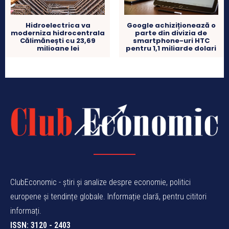
Hidroelectrica va
Google achiziționează o
moderniza hidrocentrala
parte din divizia de
Călimănești cu 23,69
smartphone-uri HTC
milioane lei
pentru 1,1 miliarde dolari
ClubEconomic - știri și analize despre economie, politici
europene și tendințe globale. Informație clară, pentru cititori
informați.
ISSN: 3120 - 2403