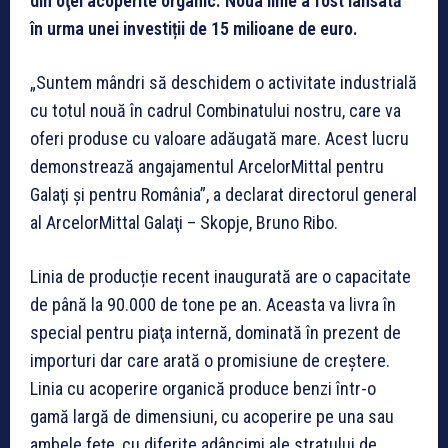
din oţel acoperite organic. Noua linie a fost lansată
în urma unei investiții de 15 milioane de euro.
„Suntem mândri să deschidem o activitate industrială
cu totul nouă în cadrul Combinatului nostru, care va
oferi produse cu valoare adăugată mare. Acest lucru
demonstrează angajamentul ArcelorMittal pentru
Galaţi şi pentru România”, a declarat directorul general
al ArcelorMittal Galaţi – Skopje, Bruno Ribo.
Linia de producție recent inaugurată are o capacitate
de până la 90.000 de tone pe an. Aceasta va livra în
special pentru piaţa internă, dominată în prezent de
importuri dar care arată o promisiune de creştere.
Linia cu acoperire organică produce benzi într-o
gamă largă de dimensiuni, cu acoperire pe una sau
ambele feţe, cu diferite adâncimi ale stratului de