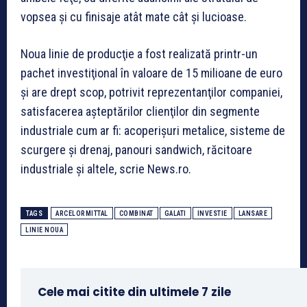
vopsea şi cu finisaje atât mate cât şi lucioase.
Noua linie de producţie a fost realizată printr-un
pachet investiţional în valoare de 15 milioane de euro
şi are drept scop, potrivit reprezentanţilor companiei,
satisfacerea aşteptărilor clienţilor din segmente
industriale cum ar fi: acoperişuri metalice, sisteme de
scurgere şi drenaj, panouri sandwich, răcitoare
industriale şi altele, scrie News.ro.
TAGS
ARCELORMITTAL
COMBINAT
GALATI
INVESTIE
LANSARE
LINIE NOUA
Cele mai citite din ultimele 7 zile