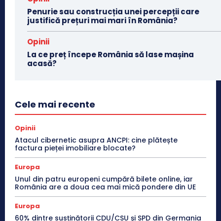
Penurie sau construcția unei percepții care
justifică prețuri mai mari în România?
Opinii
La ce preț începe România să lase mașina
acasă?
Cele mai recente
Opinii
Atacul cibernetic asupra ANCPI: cine plătește
factura pieței imobiliare blocate?
Europa
Unul din patru europeni cumpără bilete online, iar
România are a doua cea mai mică pondere din UE
Europa
60% dintre susținătorii CDU/CSU și SPD din Germania