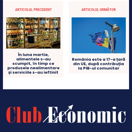
ARTICOLUL PRECEDENT
ARTICOLUL URMĂTOR
În luna martie,
alimentele s-au
România este a 17-a țară
scumpit, în timp ce
din UE, după contribuția
produsele nealimentare
la PIB-ul comunitar
și serviciile s-au ieftinit