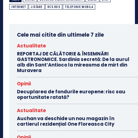
INTERNET
LISTARE
RCS RDS
TELEFONIE MOBILA
Cele mai citite din ultimele 7 zile
Actualitate
REPORTAJ DE CĂLĂTORIE & ÎNSEMNĂRI
GASTRONOMICE. Sardinia secretă: De la aurul
alb din Sant’Antioco la mireasma de mirt din
Muravera
Opinii
Decuplarea de fondurile europene: risc sau
oportunitate ratată?
Actualitate
Auchan va deschide un nou magazin în
cartierul rezidențial One Floreasca City
Opinii