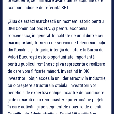
precedente, cel mai mare avans dintre acțiunile care
compun indicele de referință BET.
„Ziua de astăzi marchează un moment istoric pentru
DIGI Comunications N.V. şi pentru economia
românească, în general. În calitate de unul dintre cei
mai importanţi furnizori de servicii de telecomunicaţii
din România şi Ungaria, intenţia de listare la Bursa de
Valori Bucureşti este o oportunitate importantă
pentru publicul românesc şi va reprezenta o realizare
de care vom fi foarte mândri. Investind în DIGI,
investitorii obţin acces la un lider atractiv în industrie,
cu o creştere structurală stabilă. Investitorii vor
beneficia de expertiza echipei noastre de conducere
şi de o marcă cu o recunoaştere puternică pe pieţele
în care activăm şi pe segmentele noastre de clienţi.
Consiliul de Administraţie al Societăţii sprijină cu