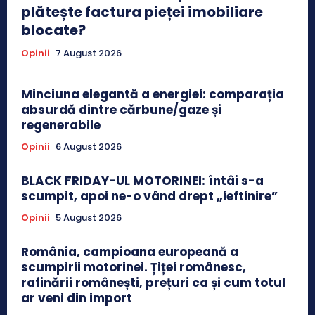
plătește factura pieței imobiliare
blocate?
Opinii
7 August 2026
Minciuna elegantă a energiei: comparația
absurdă dintre cărbune/gaze și
regenerabile
Opinii
6 August 2026
BLACK FRIDAY-UL MOTORINEI: întâi s-a
scumpit, apoi ne-o vând drept „ieftinire”
Opinii
5 August 2026
România, campioana europeană a
scumpirii motorinei. Țiței românesc,
rafinării românești, prețuri ca și cum totul
ar veni din import