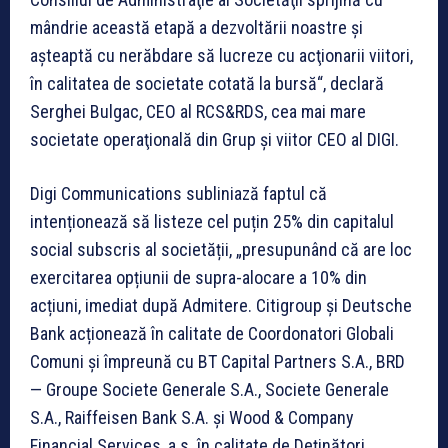
mândrie această etapă a dezvoltării noastre şi
aşteaptă cu nerăbdare să lucreze cu acţionarii viitori,
în calitatea de societate cotată la bursă“, declară
Serghei Bulgac, CEO al RCS&RDS, cea mai mare
societate operaţională din Grup şi viitor CEO al DIGI.
Digi Communications subliniază faptul că
intenționează să listeze cel puțin 25% din capitalul
social subscris al societății, „presupunând că are loc
exercitarea opțiunii de supra-alocare a 10% din
acțiuni, imediat după Admitere. Citigroup și Deutsche
Bank acționează în calitate de Coordonatori Globali
Comuni și împreună cu BT Capital Partners S.A., BRD
— Groupe Societe Generale S.A., Societe Generale
S.A., Raiffeisen Bank S.A. și Wood & Company
Financial Services, a.s. în calitate de Deținători