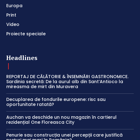
Europa
Print
Video
Proiecte speciale
Headlines
REPORTAJ DE CĂLĂTORIE & ÎNSEMNĂRI GASTRONOMICE.
Sardinia secretă: De la aurul alb din Sant’Antioco la
mireasma de mirt din Muravera
Decuplarea de fondurile europene: risc sau
oportunitate ratată?
Auchan va deschide un nou magazin în cartierul
rezidențial One Floreasca City
Penurie sau construcția unei percepții care justifică
prețuri mai mari în România?