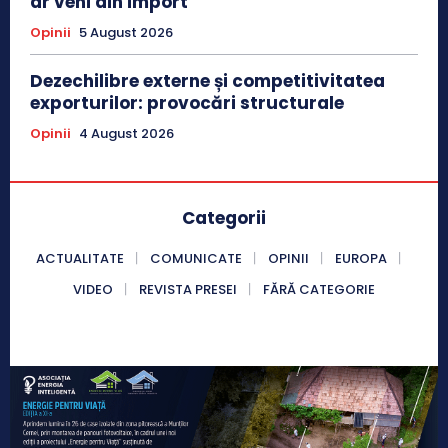
ar veni din import
Opinii
5 August 2026
Dezechilibre externe și competitivitatea
exporturilor: provocări structurale
Opinii
4 August 2026
Categorii
ACTUALITATE
COMUNICATE
OPINII
EUROPA
VIDEO
REVISTA PRESEI
FĂRĂ CATEGORIE