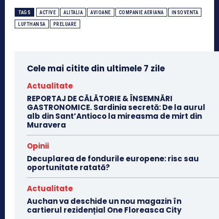
TAGS
ACTIVE
ALITALIA
AVIOANE
COMPANIE AERIANA
INSOVENTA
LUFTHANSA
PRELUARE
Cele mai citite din ultimele 7 zile
Actualitate
REPORTAJ DE CĂLĂTORIE & ÎNSEMNĂRI
GASTRONOMICE. Sardinia secretă: De la aurul
alb din Sant’Antioco la mireasma de mirt din
Muravera
Opinii
Decuplarea de fondurile europene: risc sau
oportunitate ratată?
Actualitate
Auchan va deschide un nou magazin în
cartierul rezidențial One Floreasca City