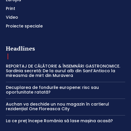
Print
Video
Proiecte speciale
Headlines
REPORTAJ DE CĂLĂTORIE & ÎNSEMNĂRI GASTRONOMICE.
Sardinia secretă: De la aurul alb din Sant’Antioco la
mireasma de mirt din Muravera
Decuplarea de fondurile europene: risc sau
oportunitate ratată?
Auchan va deschide un nou magazin în cartierul
rezidențial One Floreasca City
La ce preț începe România să lase mașina acasă?