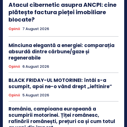
Atacul cibernetic asupra ANCPI: cine
plătește factura pieței imobiliare
blocate?
Opinii
7 August 2026
Minciuna elegantă a energiei: comparația
absurdă dintre cărbune/gaze și
regenerabile
Opinii
6 August 2026
BLACK FRIDAY-UL MOTORINEI: întâi s-a
scumpit, apoi ne-o vând drept „ieftinire”
Opinii
5 August 2026
România, campioana europeană a
scumpirii motorinei. Țiței românesc,
rafinării românești, prețuri ca și cum totul