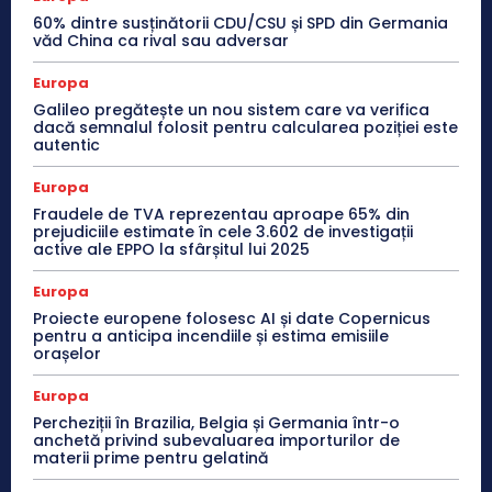
60% dintre susținătorii CDU/CSU și SPD din Germania
văd China ca rival sau adversar
Europa
Galileo pregătește un nou sistem care va verifica
dacă semnalul folosit pentru calcularea poziției este
autentic
Europa
Fraudele de TVA reprezentau aproape 65% din
prejudiciile estimate în cele 3.602 de investigații
active ale EPPO la sfârșitul lui 2025
Europa
Proiecte europene folosesc AI și date Copernicus
pentru a anticipa incendiile și estima emisiile
orașelor
Europa
Percheziții în Brazilia, Belgia și Germania într-o
anchetă privind subevaluarea importurilor de
materii prime pentru gelatină