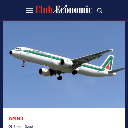
OPINII
1
min.
Read