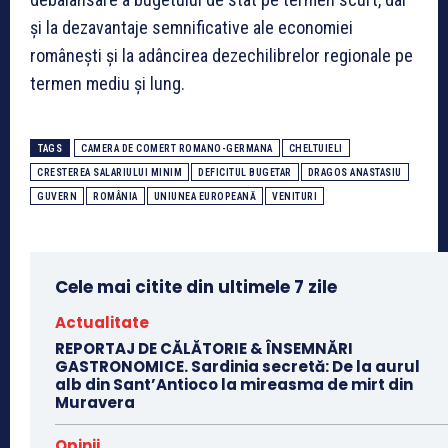
şi la dezavantaje semnificative ale economiei
româneşti și la adâncirea dezechilibrelor regionale pe
termen mediu și lung.
TAGS
CAMERA DE COMERT ROMANO-GERMANA
CHELTUIELI
CRESTEREA SALARIULUI MINIM
DEFICITUL BUGETAR
DRAGOS ANASTASIU
GUVERN
ROMÂNIA
UNIUNEA EUROPEANĂ
VENITURI
Cele mai citite din ultimele 7 zile
Actualitate
REPORTAJ DE CĂLĂTORIE & ÎNSEMNĂRI
GASTRONOMICE. Sardinia secretă: De la aurul
alb din Sant’Antioco la mireasma de mirt din
Muravera
Opinii