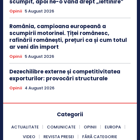
scumpit, apoi ne-o vând drept „ieftinire”
Opinii
5 August 2026
România, campioana europeană a
scumpirii motorinei. Țiței românesc,
rafinării românești, prețuri ca și cum totul
ar veni din import
Opinii
5 August 2026
Dezechilibre externe și competitivitatea
exporturilor: provocări structurale
Opinii
4 August 2026
Categorii
ACTUALITATE
COMUNICATE
OPINII
EUROPA
VIDEO
REVISTA PRESEI
FĂRĂ CATEGORIE