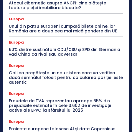
Atacul cibernetic asupra ANCPI: cine plătește
factura pieței imobiliare blocate?
Europa
Unul din patru europeni cumpără bilete online, iar
România are a doua cea mai mică pondere din UE
Europa
60% dintre susținătorii CDU/CSU și SPD din Germania
văd China ca rival sau adversar
Europa
Galileo pregătește un nou sistem care va verifica
dacă semnalul folosit pentru calcularea poziției este
autentic
Europa
Fraudele de TVA reprezentau aproape 65% din
prejudiciile estimate în cele 3.602 de investigații
active ale EPPO la sfârșitul lui 2025
Europa
Proiecte europene folosesc AI și date Copernicus