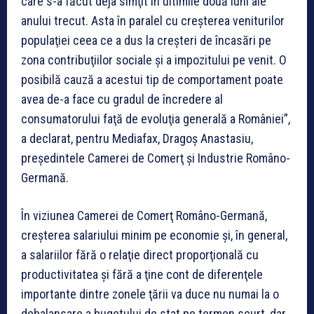
care s-a făcut deja simţit în ultimile două luni ale
anului trecut. Asta în paralel cu creşterea veniturilor
populaţiei ceea ce a dus la creşteri de încasări pe
zona contribuţiilor sociale şi a impozitului pe venit. O
posibilă cauză a acestui tip de comportament poate
avea de-a face cu gradul de încredere al
consumatorului faţă de evoluţia generală a României”,
a declarat, pentru Mediafax, Dragoş Anastasiu,
preşedintele Camerei de Comerţ şi Industrie Româno-
Germană.
În viziunea Camerei de Comerţ Româno-Germană,
creșterea salariului minim pe economie şi, în general,
a salariilor fără o relaţie direct proporţională cu
productivitatea şi fără a ţine cont de diferenţele
importante dintre zonele ţării va duce nu numai la o
debalansare a bugetului de stat pe termen scurt, dar