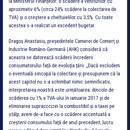
la Ministerul Finanțelor: o scădere a veniturilor cu
aproximativ 6% (circa 24% scădere la colectarea de
TVA) şi o creştere a cheltuielilor cu 3,5%. Cu toate
acestea s-a realizat un excedent bugetar.
Dragoș Anastasiu, preşedintele Camerei de Comerţ şi
Industrie Româno-Germană (AHK) consideră că
aceasta se datorează scăderii încrederii
consumatorului faţă de evoluţia ţării. „Dacă excludem
o eventuală sincopă la colectare şi presupunem că la
acest capitol nu s-a schimbat nimic semnificativ,
interpretarea noastră este următoarea: dincolo de
scăderea cu 1% a TVA-ului în ianuarie 2017 şi de
eliminarea supracccizei la combustibil şi a taxei pe
stâlp, avem de-a face cu o scădere accentuată a
creşterii consumului faţă de anul precedent, lucru