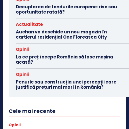
Decuplarea de fondurile europene: risc sau
oportunitate ratată?
Actualitate
Auchan va deschide un nou magazin în
cartierul rezidențial One Floreasca City
Opinii
La ce preț începe România să lase mașina
acasă?
Opinii
Penurie sau construcția unei percepții care
justifică prețuri mai mari în România?
Cele mai recente
Opinii