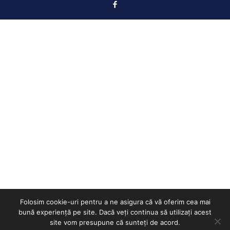
Folosim cookie-uri pentru a ne asigura că vă oferim cea mai
bună experiență pe site. Dacă veți continua să utilizați acest
site vom presupune că sunteți de acord.