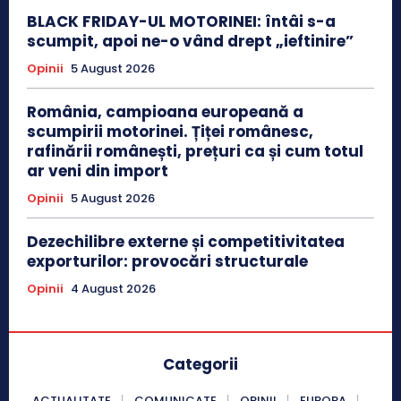
BLACK FRIDAY-UL MOTORINEI: întâi s-a
scumpit, apoi ne-o vând drept „ieftinire”
Opinii
5 August 2026
România, campioana europeană a
scumpirii motorinei. Țiței românesc,
rafinării românești, prețuri ca și cum totul
ar veni din import
Opinii
5 August 2026
Dezechilibre externe și competitivitatea
exporturilor: provocări structurale
Opinii
4 August 2026
Categorii
ACTUALITATE
COMUNICATE
OPINII
EUROPA