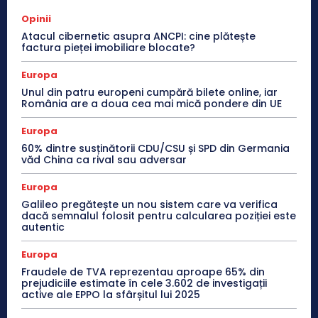
Opinii
Atacul cibernetic asupra ANCPI: cine plătește
factura pieței imobiliare blocate?
Europa
Unul din patru europeni cumpără bilete online, iar
România are a doua cea mai mică pondere din UE
Europa
60% dintre susținătorii CDU/CSU și SPD din Germania
văd China ca rival sau adversar
Europa
Galileo pregătește un nou sistem care va verifica
dacă semnalul folosit pentru calcularea poziției este
autentic
Europa
Fraudele de TVA reprezentau aproape 65% din
prejudiciile estimate în cele 3.602 de investigații
active ale EPPO la sfârșitul lui 2025