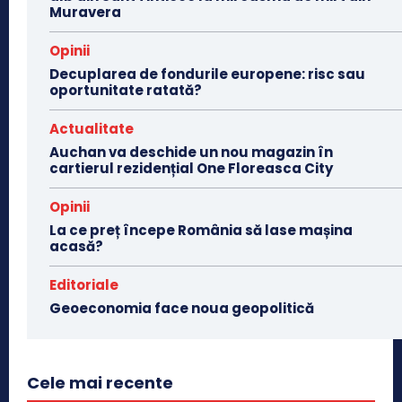
Muravera
Opinii
Decuplarea de fondurile europene: risc sau
oportunitate ratată?
Actualitate
Auchan va deschide un nou magazin în
cartierul rezidențial One Floreasca City
Opinii
La ce preț începe România să lase mașina
acasă?
Editoriale
Geoeconomia face noua geopolitică
Cele mai recente