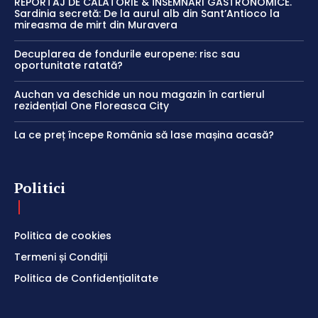
REPORTAJ DE CĂLĂTORIE & ÎNSEMNĂRI GASTRONOMICE.
Sardinia secretă: De la aurul alb din Sant’Antioco la
mireasma de mirt din Muravera
Decuplarea de fondurile europene: risc sau
oportunitate ratată?
Auchan va deschide un nou magazin în cartierul
rezidențial One Floreasca City
La ce preț începe România să lase mașina acasă?
Politici
Politica de cookies
Termeni și Condiții
Politica de Confidențialitate