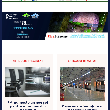
ARTICOLUL PRECEDENT
ARTICOLUL URMĂTOR
FMI numește un nou șef
pentru misiunea din
Cererea de finanțare a
România
Metrorex pentru