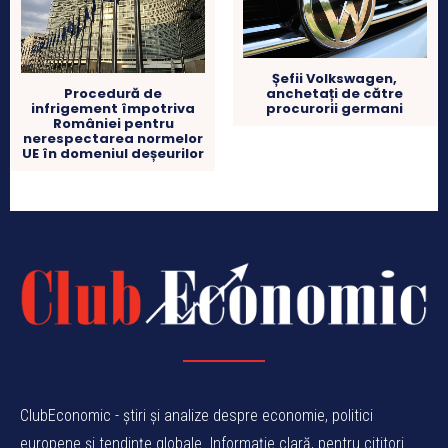
Șefii Volkswagen,
anchetați de către
Procedură de
procurorii germani
infrigement împotriva
României pentru
nerespectarea normelor
UE în domeniul deșeurilor
ClubEconomic - știri și analize despre economie, politici
europene și tendințe globale. Informație clară, pentru cititori