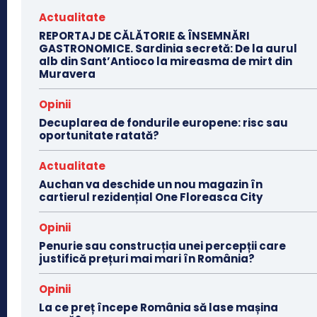
Actualitate
REPORTAJ DE CĂLĂTORIE & ÎNSEMNĂRI
GASTRONOMICE. Sardinia secretă: De la aurul
alb din Sant’Antioco la mireasma de mirt din
Muravera
Opinii
Decuplarea de fondurile europene: risc sau
oportunitate ratată?
Actualitate
Auchan va deschide un nou magazin în
cartierul rezidențial One Floreasca City
Opinii
Penurie sau construcția unei percepții care
justifică prețuri mai mari în România?
Opinii
La ce preț începe România să lase mașina