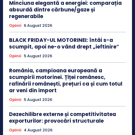
Minciuna elegantă a energiei: comparația
absurdă dintre cărbune/gaze și
regenerabile
Opinii
6 August 2026
BLACK FRIDAY-UL MOTORINEI: întâi s-a
scumpit, apoi ne-o vând drept „ieftinire”
Opinii
5 August 2026
România, campioana europeană a
scumpirii motorinei. Țiței românesc,
rafinării românești, prețuri ca și cum totul
ar veni din import
Opinii
5 August 2026
Dezechilibre externe și competitivitatea
exporturilor: provocări structurale
Opinii
4 August 2026