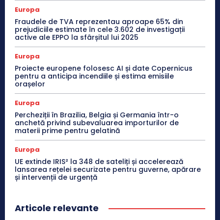
Europa
Fraudele de TVA reprezentau aproape 65% din
prejudiciile estimate în cele 3.602 de investigații
active ale EPPO la sfârșitul lui 2025
Europa
Proiecte europene folosesc AI și date Copernicus
pentru a anticipa incendiile și estima emisiile
orașelor
Europa
Percheziții în Brazilia, Belgia și Germania într-o
anchetă privind subevaluarea importurilor de
materii prime pentru gelatină
Europa
UE extinde IRIS² la 348 de sateliți și accelerează
lansarea rețelei securizate pentru guverne, apărare
și intervenții de urgență
Articole relevante