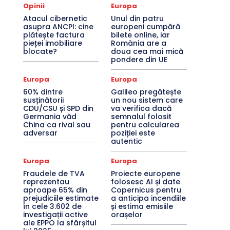
Opinii
Europa
Atacul cibernetic
Unul din patru
asupra ANCPI: cine
europeni cumpără
plătește factura
bilete online, iar
pieței imobiliare
România are a
blocate?
doua cea mai mică
pondere din UE
Europa
Europa
60% dintre
Galileo pregătește
susținătorii
un nou sistem care
CDU/CSU și SPD din
va verifica dacă
Germania văd
semnalul folosit
China ca rival sau
pentru calcularea
adversar
poziției este
autentic
Europa
Europa
Fraudele de TVA
Proiecte europene
reprezentau
folosesc AI și date
aproape 65% din
Copernicus pentru
prejudiciile estimate
a anticipa incendiile
în cele 3.602 de
și estima emisiile
investigații active
orașelor
ale EPPO la sfârșitul