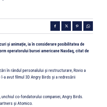
ri și animație, ia în considerare posibilitatea de
onform operatorului bursei americane Nasdaq, citat de
zări în rândul personalului şi restructurare, Rovio a
 l-a avut filmul 3D Angry Birds şi a redresării
, unchiul co-fondatorului companiei, Angry Birds.
 Partners şi Atomico.