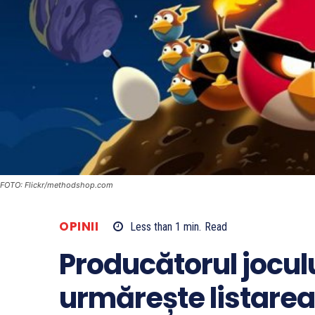
FOTO: Flickr/methodshop.com
OPINII
Less than 1
min.
Read
Producătorul jocul
urmărește listarea