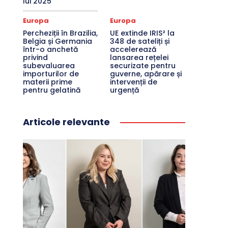
lui 2025
Europa
Europa
Percheziții în Brazilia,
UE extinde IRIS² la
Belgia și Germania
348 de sateliți și
într-o anchetă
accelerează
privind
lansarea rețelei
subevaluarea
securizate pentru
importurilor de
guverne, apărare și
materii prime
intervenții de
pentru gelatină
urgență
Articole relevante