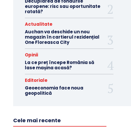
Decuplarea de fondurile
europene: risc sau oportunitate
ratată?
Actualitate
Auchan va deschide un nou
magazin în cartierul rezidențial
One Floreasca City
Opinii
La ce preț începe România să
lase mașina acasă?
Editoriale
Geoeconomia face noua
geopolitică
Cele mai recente