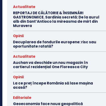
Actualitate
REPORTAJ DE CĂLĂTORIE & ÎNSEMNĂRI
GASTRONOMICE. Sardinia secretă: De la aurul
alb din Sant’Antioco la mireasma de mirt din
Muravera
Opinii
Decuplarea de fondurile europene: risc sau
oportunitate ratată?
Actualitate
Auchan va deschide un nou magazin în
cartierul rezidențial One Floreasca City
Opinii
La ce preț începe România să lase mașina
acasă?
Editoriale
Geoeconomia face noua geopolitică