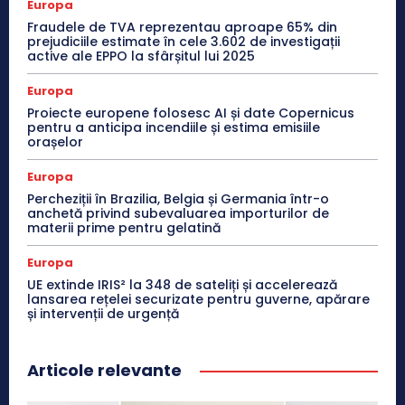
Europa
Fraudele de TVA reprezentau aproape 65% din
prejudiciile estimate în cele 3.602 de investigații
active ale EPPO la sfârșitul lui 2025
Europa
Proiecte europene folosesc AI și date Copernicus
pentru a anticipa incendiile și estima emisiile
orașelor
Europa
Percheziții în Brazilia, Belgia și Germania într-o
anchetă privind subevaluarea importurilor de
materii prime pentru gelatină
Europa
UE extinde IRIS² la 348 de sateliți și accelerează
lansarea rețelei securizate pentru guverne, apărare
și intervenții de urgență
Articole relevante