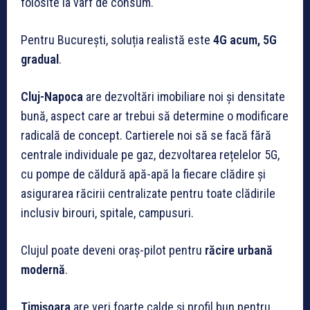
folosite la vârf de consum.
Pentru București, soluția realistă este
4G acum, 5G
gradual
.
Cluj-Napoca
are dezvoltări imobiliare noi și densitate
bună, aspect care ar trebui să determine o modificare
radicală de concept. Cartierele noi să se facă fără
centrale individuale pe gaz, dezvoltarea rețelelor 5G,
cu pompe de căldură apă-apă la fiecare clădire și
asigurarea răcirii centralizate pentru toate clădirile
inclusiv birouri, spitale, campusuri.
Clujul poate deveni oraș-pilot pentru
răcire urbană
modernă
.
Timișoara
are veri foarte calde și profil bun pentru