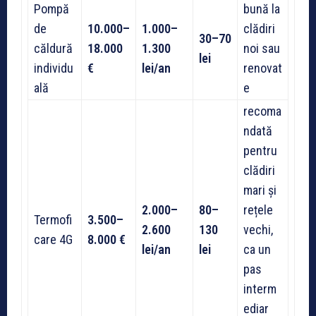
Pompă
bună la
de
10.000–
1.000–
clădiri
30–70
căldură
18.000
1.300
noi sau
lei
individu
€
lei/an
renovat
ală
e
recoma
ndată
pentru
clădiri
mari și
2.000–
80–
rețele
Termofi
3.500–
2.600
130
vechi,
care 4G
8.000 €
lei/an
lei
ca un
pas
interm
ediar