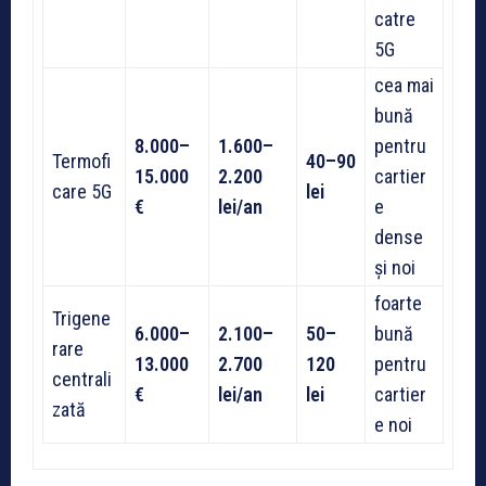
catre
5G
cea mai
bună
8.000–
1.600–
pentru
Termofi
40–90
15.000
2.200
cartier
care 5G
lei
€
lei/an
e
dense
și noi
foarte
Trigene
6.000–
2.100–
50–
bună
rare
13.000
2.700
120
pentru
centrali
€
lei/an
lei
cartier
zată
e noi