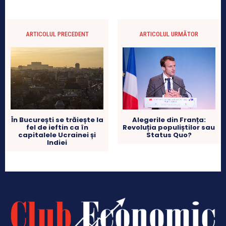
ARTICOLUL PRECEDENT
ARTICOLUL URMĂTOR
În București se trăiește la
Alegerile din Franța:
fel de ieftin ca în
Revoluția populiștilor sau
capitalele Ucrainei și
Status Quo?
Indiei