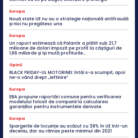
Europa
Nouă state UE nu au o strategie națională antifraudă
și nici nu pregătesc una
Europa
Un raport estimează că Palantir a plătit sub 21,7
milioane de dolari impozit pe profit la câștiguri de
1,66 miliarde și își mută profiturile...
Opinii
BLACK FRIDAY-UL MOTORINEI: întâi s-a scumpit, apoi
ne-o vând drept „ieftinire”
Europa
EBA propune raportări comune pentru verificarea
modelului folosit de companii la calcularea
garanțiilor pentru instrumentele derivate
Europa
Spargerile de locuințe au scăzut cu 38% în UE într-un
deceniu, dar au rămas peste minimul din 2021