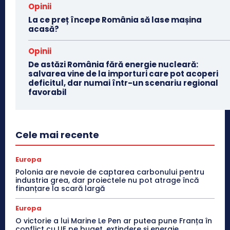
Opinii
La ce preț începe România să lase mașina
acasă?
Opinii
De astăzi România fără energie nucleară:
salvarea vine de la importuri care pot acoperi
deficitul, dar numai într-un scenariu regional
favorabil
Cele mai recente
Europa
Polonia are nevoie de captarea carbonului pentru
industria grea, dar proiectele nu pot atrage încă
finanțare la scară largă
Europa
O victorie a lui Marine Le Pen ar putea pune Franța în
conflict cu UE pe buget, extindere și energie