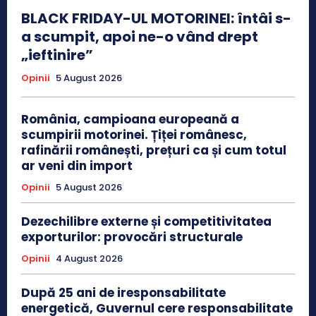
BLACK FRIDAY-UL MOTORINEI: întâi s-
a scumpit, apoi ne-o vând drept
„ieftinire”
Opinii
5 August 2026
România, campioana europeană a
scumpirii motorinei. Țiței românesc,
rafinării românești, prețuri ca și cum totul
ar veni din import
Opinii
5 August 2026
Dezechilibre externe și competitivitatea
exporturilor: provocări structurale
Opinii
4 August 2026
După 25 ani de iresponsabilitate
energetică, Guvernul cere responsabilitate