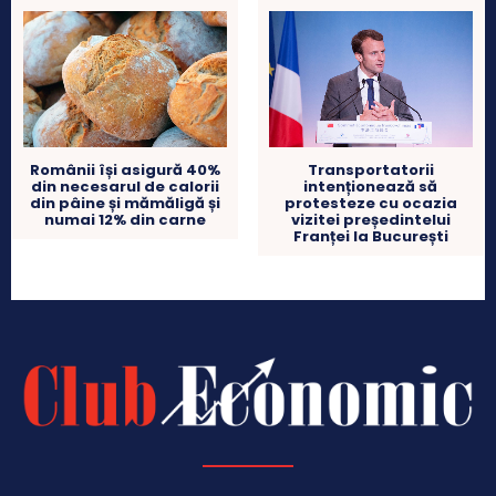
Transportatorii
Românii își asigură 40%
intenționează să
din necesarul de calorii
protesteze cu ocazia
din pâine și mămăligă și
vizitei președintelui
numai 12% din carne
Franței la București