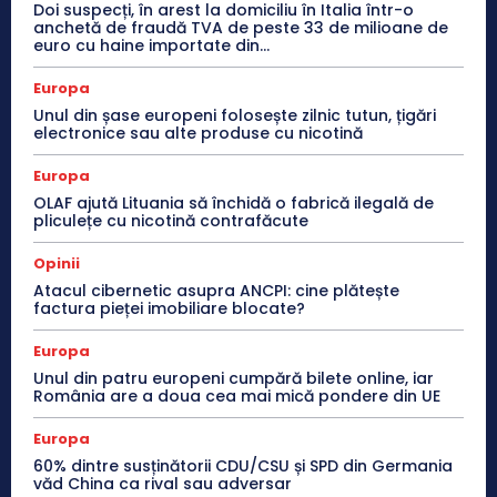
Doi suspecți, în arest la domiciliu în Italia într-o
anchetă de fraudă TVA de peste 33 de milioane de
euro cu haine importate din...
Europa
Unul din șase europeni folosește zilnic tutun, țigări
electronice sau alte produse cu nicotină
Europa
OLAF ajută Lituania să închidă o fabrică ilegală de
pliculețe cu nicotină contrafăcute
Opinii
Atacul cibernetic asupra ANCPI: cine plătește
factura pieței imobiliare blocate?
Europa
Unul din patru europeni cumpără bilete online, iar
România are a doua cea mai mică pondere din UE
Europa
60% dintre susținătorii CDU/CSU și SPD din Germania
văd China ca rival sau adversar