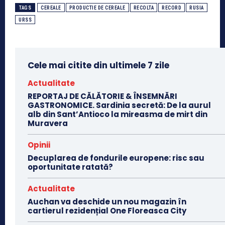
TAGS
CEREALE
PRODUCTIE DE CEREALE
RECOLTA
RECORD
RUSIA
URSS
Cele mai citite din ultimele 7 zile
Actualitate
REPORTAJ DE CĂLĂTORIE & ÎNSEMNĂRI
GASTRONOMICE. Sardinia secretă: De la aurul
alb din Sant’Antioco la mireasma de mirt din
Muravera
Opinii
Decuplarea de fondurile europene: risc sau
oportunitate ratată?
Actualitate
Auchan va deschide un nou magazin în
cartierul rezidențial One Floreasca City