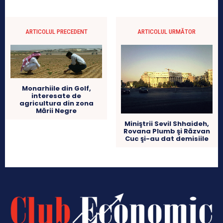
ARTICOLUL PRECEDENT
ARTICOLUL URMĂTOR
Monarhiile din Golf,
interesate de
agricultura din zona
Mării Negre
Miniştrii Sevil Shhaideh,
Rovana Plumb şi Răzvan
Cuc şi-au dat demisiile