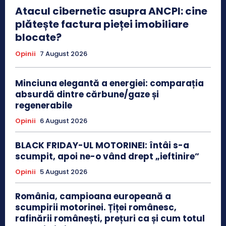
Atacul cibernetic asupra ANCPI: cine
plătește factura pieței imobiliare
blocate?
Opinii
7 August 2026
Minciuna elegantă a energiei: comparația
absurdă dintre cărbune/gaze și
regenerabile
Opinii
6 August 2026
BLACK FRIDAY-UL MOTORINEI: întâi s-a
scumpit, apoi ne-o vând drept „ieftinire”
Opinii
5 August 2026
România, campioana europeană a
scumpirii motorinei. Țiței românesc,
rafinării românești, prețuri ca și cum totul