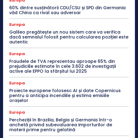
Europa
60% dintre susținătorii CDU/CSU și SPD din Germania
văd China ca rival sau adversar
Europa
Galileo pregătește un nou sistem care va verifica
dacă semnalul folosit pentru calcularea poziției este
autentic
Europa
Fraudele de TVA reprezentau aproape 65% din
prejudiciile estimate în cele 3.602 de investigații
active ale EPPO la sfârșitul lui 2025
Europa
Proiecte europene folosesc AI și date Copernicus
pentru a anticipa incendiile și estima emisiile
orașelor
Europa
Percheziții în Brazilia, Belgia și Germania într-o
anchetă privind subevaluarea importurilor de
materii prime pentru gelatină