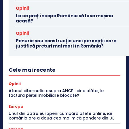
Opinii
La ce preț începe România să lase mașina
acasă?
Opinii
Penurie sau construcția unei percepții care
justifică prețuri mai mari în România?
Cele mai recente
Opinii
Atacul cibernetic asupra ANCPI: cine plătește
factura pieței imobiliare blocate?
Europa
Unul din patru europeni cumpără bilete online, iar
România are a doua cea mai mică pondere din UE