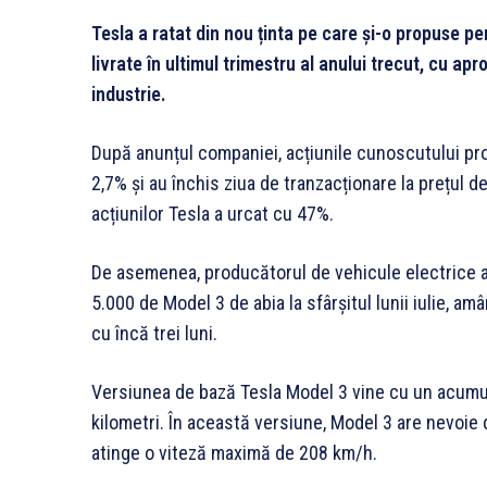
Tesla a ratat din nou ținta pe care și-o propuse pen
livrate în ultimul trimestru al anului trecut, cu ap
industrie.
După anunțul companiei, acțiunile cunoscutului pr
2,7% și au închis ziua de tranzacționare la prețul d
acțiunilor Tesla a urcat cu 47%.
De asemenea, producătorul de vehicule electrice 
5.000 de Model 3 de abia la sfârșitul lunii iulie, a
cu încă trei luni.
Versiunea de bază Tesla Model 3 vine cu un acumu
kilometri. În această versiune, Model 3 are nevoie
atinge o viteză maximă de 208 km/h.