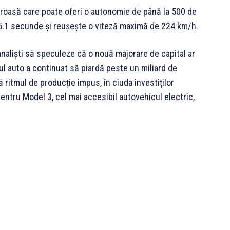
eroasă care poate oferi o autonomie de până la 500 de
 5.1 secunde și reuşeşte o viteză maximă de 224 km/h.
 analiști să speculeze că o nouă majorare de capital ar
ul auto a continuat să piardă peste un miliard de
 ritmul de producție impus, în ciuda investiților
 pentru Model 3, cel mai accesibil autovehicul electric,