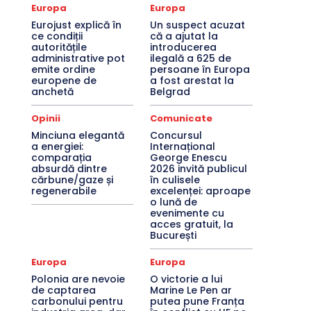
Europa
Europa
Eurojust explică în
Un suspect acuzat
ce condiții
că a ajutat la
autoritățile
introducerea
administrative pot
ilegală a 625 de
emite ordine
persoane în Europa
europene de
a fost arestat la
anchetă
Belgrad
Opinii
Comunicate
Minciuna elegantă
Concursul
a energiei:
Internațional
comparația
George Enescu
absurdă dintre
2026 invită publicul
cărbune/gaze și
în culisele
regenerabile
excelenței: aproape
o lună de
evenimente cu
acces gratuit, la
București
Europa
Europa
Polonia are nevoie
O victorie a lui
de captarea
Marine Le Pen ar
carbonului pentru
putea pune Franța