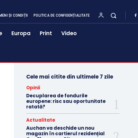
MENI ȘI CONDIȚII
POLITICA DE CONFIDENȚIALITATE
e
Europa
Print
Video
Cele mai citite din ultimele 7 zile
Opinii
Decuplarea de fondurile
europene: risc sau oportunitate
ratată?
Actualitate
Auchan va deschide un nou
magazin în cartierul rezidențial