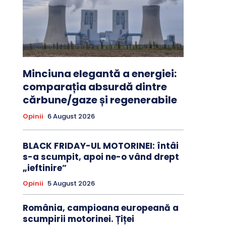
Minciuna elegantă a energiei:
comparația absurdă dintre
cărbune/gaze și regenerabile
Opinii
6 August 2026
BLACK FRIDAY-UL MOTORINEI: întâi
s-a scumpit, apoi ne-o vând drept
„ieftinire”
Opinii
5 August 2026
România, campioana europeană a
scumpirii motorinei. Țiței