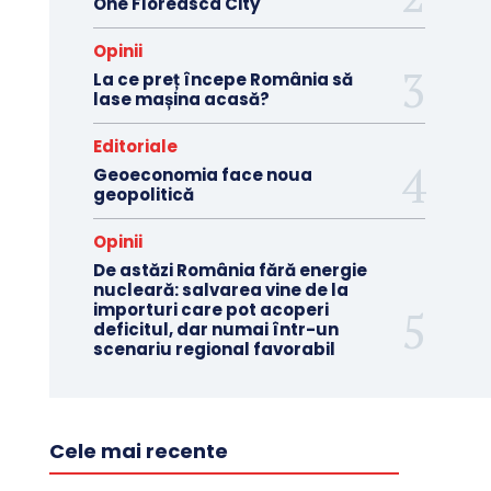
One Floreasca City
Opinii
La ce preț începe România să
lase mașina acasă?
Editoriale
Geoeconomia face noua
geopolitică
Opinii
De astăzi România fără energie
nucleară: salvarea vine de la
importuri care pot acoperi
deficitul, dar numai într-un
scenariu regional favorabil
Cele mai recente