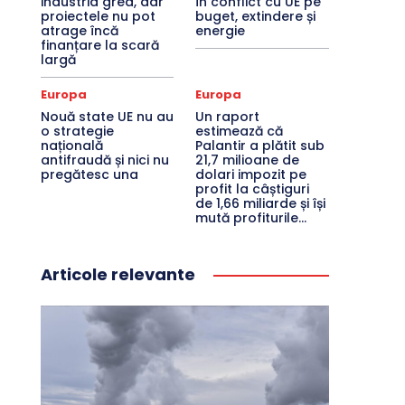
industria grea, dar
în conflict cu UE pe
proiectele nu pot
buget, extindere și
atrage încă
energie
finanțare la scară
largă
Europa
Europa
Nouă state UE nu au
Un raport
o strategie
estimează că
națională
Palantir a plătit sub
antifraudă și nici nu
21,7 milioane de
pregătesc una
dolari impozit pe
profit la câștiguri
de 1,66 miliarde și își
mută profiturile...
Articole relevante