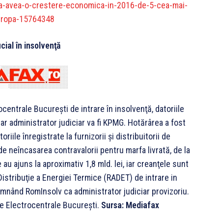
a-avea-o-crestere-economica-in-2016-de-5-cea-mai-
uropa-15764348
icial în insolvenţă
ocentrale Bucureşti de intrare în insolvenţă, datoriile
 iar administrator judiciar va fi KPMG. Hotărârea a fost
riile înregistrate la furnizorii şi distribuitorii de
de neîncasarea contravalorii pentru marfa livrată, de la
au ajuns la aproximativ 1,8 mld. lei, iar creanţele sunt
Distribuţie a Energiei Termice (RADET) de intrare in
emnând RomInsolv ca administrator judiciar provizoriu.
re Electrocentrale Bucureşti.
Sursa: Mediafax