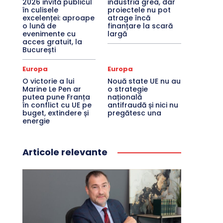
2026 invită publicul
industria grea, dar
în culisele
proiectele nu pot
excelenței: aproape
atrage încă
o lună de
finanțare la scară
evenimente cu
largă
acces gratuit, la
București
Europa
Europa
O victorie a lui
Nouă state UE nu au
Marine Le Pen ar
o strategie
putea pune Franța
națională
în conflict cu UE pe
antifraudă și nici nu
buget, extindere și
pregătesc una
energie
Articole relevante