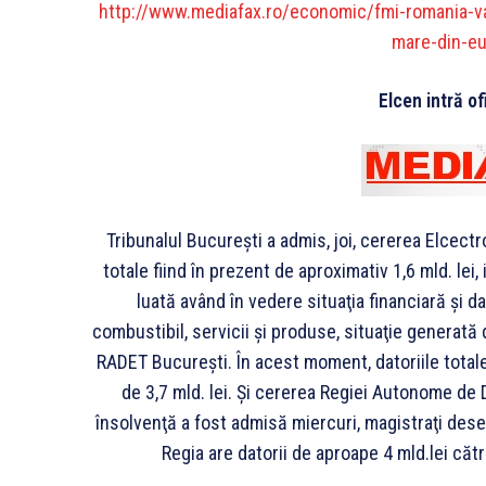
http://www.mediafax.ro/economic/fmi-romania-v
mare-din-e
Elcen intră of
Tribunalul Bucureşti a admis, joi, cererea Elcectr
totale fiind în prezent de aproximativ 1,6 mld. lei,
luată având în vedere situaţia financiară şi dato
combustibil, servicii şi produse, situaţie generată 
RADET Bucureşti. În acest moment, datoriile totale 
de 3,7 mld. lei. Şi cererea Regiei Autonome de 
însolvenţă a fost admisă miercuri, magistraţi des
Regia are datorii de aproape 4 mld.lei căt