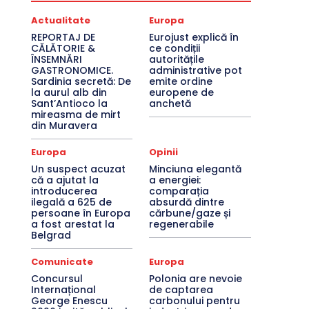
Actualitate
Europa
REPORTAJ DE
Eurojust explică în
CĂLĂTORIE &
ce condiții
ÎNSEMNĂRI
autoritățile
GASTRONOMICE.
administrative pot
Sardinia secretă: De
emite ordine
la aurul alb din
europene de
Sant’Antioco la
anchetă
mireasma de mirt
din Muravera
Europa
Opinii
Un suspect acuzat
Minciuna elegantă
că a ajutat la
a energiei:
introducerea
comparația
ilegală a 625 de
absurdă dintre
persoane în Europa
cărbune/gaze și
a fost arestat la
regenerabile
Belgrad
Comunicate
Europa
Concursul
Polonia are nevoie
Internațional
de captarea
George Enescu
carbonului pentru