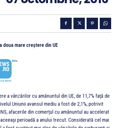
a doua mare creștere din UE
ere a vânzărilor cu amănuntul din UE, de 11,7% faţă de
ivelul Uniunii avansul mediu a fost de 2,1%, potrivit
r INS, afacerile din comerţul cu amănuntul au accelerat
 aceeași perioadă a anului trecut. Considerată cel mai
l a fost susţinut mai ales de vânzările de carburanţi şi