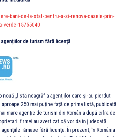
re-bani-de-la-stat-pentru-a-si-renova-casele-prin-
sa-verde-15755040
agențiilor de turism fără licență
 nouă „listă neagră” a agenţiilor care şi-au pierdut
 aproape 250 mai puţine faţă de prima listă, publicată
 mai mare agenţie de turism din România după cifra de
prietarii firmei au avertizat că vor da în judecată
 agenţiile rămase fără licenţe. În prezent, în România