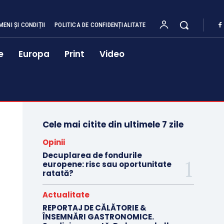
MENI ȘI CONDIȚII
POLITICA DE CONFIDENȚIALITATE
e
Europa
Print
Video
Cele mai citite din ultimele 7 zile
Opinii
Decuplarea de fondurile
europene: risc sau oportunitate
ratată?
Actualitate
REPORTAJ DE CĂLĂTORIE &
ÎNSEMNĂRI GASTRONOMICE.