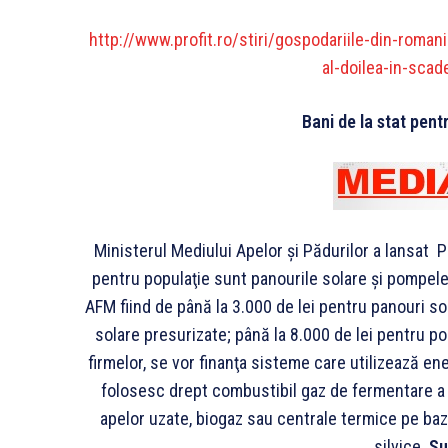
http://www.profit.ro/stiri/gospodariile-din-romani
al-doilea-in-sca
Bani de la stat pent
Ministerul Mediului Apelor şi Pădurilor a lansat
pentru populaţie sunt panourile solare şi pompele
AFM fiind de până la 3.000 de lei pentru panouri so
solare presurizate; până la 8.000 de lei pentru p
firmelor, se vor finanţa sisteme care utilizează en
folosesc drept combustibil gaz de fermentare a de
apelor uzate, biogaz sau centrale termice pe bază
silvice.
Su