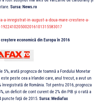
ntare.
Sursa: News.ro
-a-inregistrat-in-august-a-doua-mare-crestere-a-
-ue-1922410205002016101315583017
 creștere economică din Europa în 2016
de 5%, arată prognoza de toamnă a Fondului Monetar
este peste cea a Irlandei care, anul trecut, a avut un
% înregistrată de România. Tot pentru 2016, prognoza
%, un deficit de cont curent de 2% din PIB şi o rată a
,4 puncte faţă de 2015.
Sursa: Mediafax