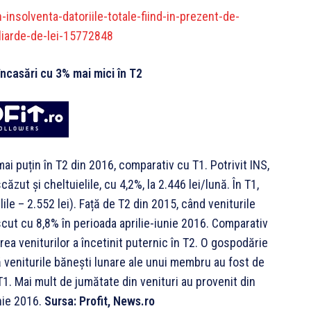
-insolventa-datoriile-totale-fiind-in-prezent-de-
liarde-de-lei-15772848
încasări cu 3% mai mici în T2
i puțin în T2 din 2016, comparativ cu T1. Potrivit INS,
căzut și cheltuielile, cu 4,2%, la 2.446 lei/lună. În T1,
lile – 2.552 lei). Față de T2 din 2015, când veniturile
escut cu 8,8% în perioada aprilie-iunie 2016. Comparativ
rea veniturilor a încetinit puternic în T2. O gospodărie
ă veniturile bănești lunare ale unui membru au fost de
 T1. Mai mult de jumătate din venituri au provenit din
unie 2016.
Sursa: Profit, News.ro