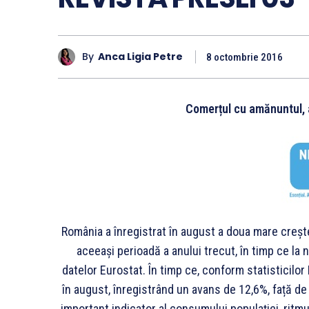
By
Anca Ligia Petre
8 octombrie 2016
Comerțul cu amănuntul, 
România a înregistrat în august a doua mare creşt
aceeaşi perioadă a anului trecut, în timp ce la n
datelor Eurostat. În timp ce, conform statisticilo
în august, înregistrând un avans de 12,6%, față de
important indicator al consumului populaţiei, ritmu