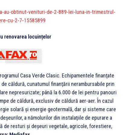
a-au-obtinut-venituri-de-2-889-lei-luna-in-trimestrul-
dere-cu-2-7-15585899
ru renovarea locuințelor
 Programul Casa Verde Clasic. Echipamentele finanţate
 de căldură, cunatumul finanţării nerambursabile prin
lare nepresurizate; până la 6.000 de lei pentru panouri
ompe de căldură, exclusiv de căldură aer-aer. În cazul
ergie solară şi energie geotermală, dar şi sisteme care
şeurilor, a nămolurilor din instalaţiile de epurare a
 de resturi şi deşeuri vegetale, agricole, forestiere,
rsa: Mediafax