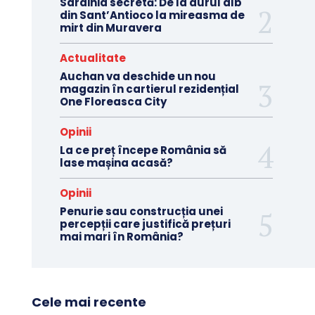
Sardinia secretă: De la aurul alb
din Sant’Antioco la mireasma de
mirt din Muravera
Actualitate
Auchan va deschide un nou
magazin în cartierul rezidențial
One Floreasca City
Opinii
La ce preț începe România să
lase mașina acasă?
Opinii
Penurie sau construcția unei
percepții care justifică prețuri
mai mari în România?
Cele mai recente