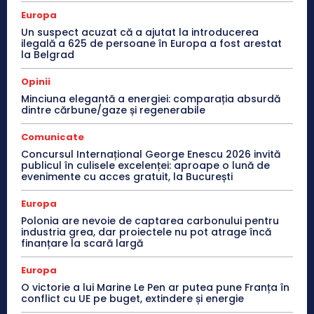
Europa
Un suspect acuzat că a ajutat la introducerea
ilegală a 625 de persoane în Europa a fost arestat
la Belgrad
Opinii
Minciuna elegantă a energiei: comparația absurdă
dintre cărbune/gaze și regenerabile
Comunicate
Concursul Internațional George Enescu 2026 invită
publicul în culisele excelenței: aproape o lună de
evenimente cu acces gratuit, la București
Europa
Polonia are nevoie de captarea carbonului pentru
industria grea, dar proiectele nu pot atrage încă
finanțare la scară largă
Europa
O victorie a lui Marine Le Pen ar putea pune Franța în
conflict cu UE pe buget, extindere și energie