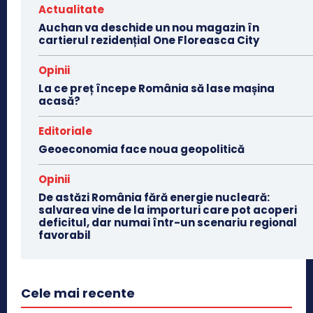
Actualitate
Auchan va deschide un nou magazin în
cartierul rezidențial One Floreasca City
Opinii
La ce preț începe România să lase mașina
acasă?
Editoriale
Geoeconomia face noua geopolitică
Opinii
De astăzi România fără energie nucleară:
salvarea vine de la importuri care pot acoperi
deficitul, dar numai într-un scenariu regional
favorabil
Cele mai recente