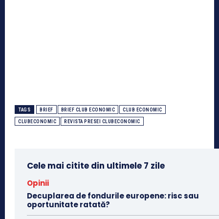
TAGS
BRIEF
BRIEF CLUB ECONOMIC
CLUB ECONOMIC
CLUBECONOMIC
REVISTA PRESEI CLUBECONOMIC
Cele mai citite din ultimele 7 zile
Opinii
Decuplarea de fondurile europene: risc sau
oportunitate ratată?