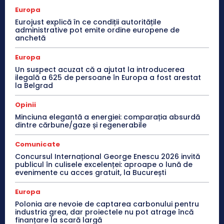
Europa
Eurojust explică în ce condiții autoritățile
administrative pot emite ordine europene de
anchetă
Europa
Un suspect acuzat că a ajutat la introducerea
ilegală a 625 de persoane în Europa a fost arestat
la Belgrad
Opinii
Minciuna elegantă a energiei: comparația absurdă
dintre cărbune/gaze și regenerabile
Comunicate
Concursul Internațional George Enescu 2026 invită
publicul în culisele excelenței: aproape o lună de
evenimente cu acces gratuit, la București
Europa
Polonia are nevoie de captarea carbonului pentru
industria grea, dar proiectele nu pot atrage încă
finanțare la scară largă