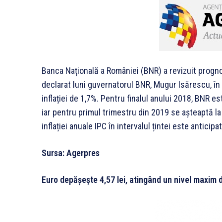
Banca Națională a României (BNR) a revizuit prognoza
declarat luni guvernatorul BNR, Mugur Isărescu, în c
inflației de 1,7%. Pentru finalul anului 2018, BNR est
iar pentru primul trimestru din 2019 se așteaptă la o
inflației anuale IPC în intervalul țintei este anticip
Sursa: Agerpres
Euro depăşeşte 4,57 lei, atingând un nivel maxim 