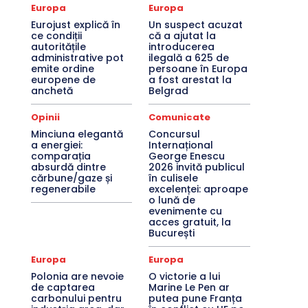
Europa
Europa
Eurojust explică în
Un suspect acuzat
ce condiții
că a ajutat la
autoritățile
introducerea
administrative pot
ilegală a 625 de
emite ordine
persoane în Europa
europene de
a fost arestat la
anchetă
Belgrad
Opinii
Comunicate
Minciuna elegantă
Concursul
a energiei:
Internațional
comparația
George Enescu
absurdă dintre
2026 invită publicul
cărbune/gaze și
în culisele
regenerabile
excelenței: aproape
o lună de
evenimente cu
acces gratuit, la
București
Europa
Europa
Polonia are nevoie
O victorie a lui
de captarea
Marine Le Pen ar
carbonului pentru
putea pune Franța