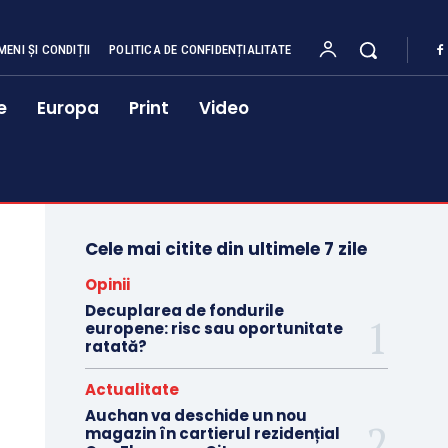
MENI ȘI CONDIȚII
POLITICA DE CONFIDENȚIALITATE
e
Europa
Print
Video
Cele mai citite din ultimele 7 zile
Opinii
Decuplarea de fondurile
europene: risc sau oportunitate
ratată?
Actualitate
Auchan va deschide un nou
magazin în cartierul rezidențial