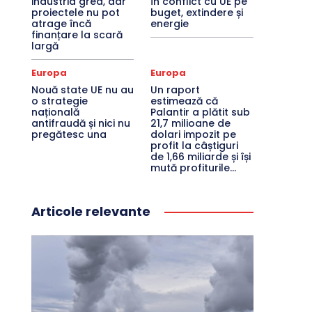
industria grea, dar
în conflict cu UE pe
proiectele nu pot
buget, extindere și
atrage încă
energie
finanțare la scară
largă
Europa
Europa
Nouă state UE nu au
Un raport
o strategie
estimează că
națională
Palantir a plătit sub
antifraudă și nici nu
21,7 milioane de
pregătesc una
dolari impozit pe
profit la câștiguri
de 1,66 miliarde și își
mută profiturile...
Articole relevante