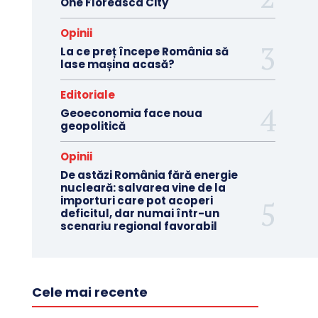
One Floreasca City
Opinii
La ce preț începe România să
lase mașina acasă?
Editoriale
Geoeconomia face noua
geopolitică
Opinii
De astăzi România fără energie
nucleară: salvarea vine de la
importuri care pot acoperi
deficitul, dar numai într-un
scenariu regional favorabil
Cele mai recente