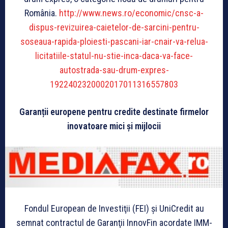
România.
http://www.news.ro/economic/cnsc-a-
dispus-revizuirea-caietelor-de-sarcini-pentru-
soseaua-rapida-ploiesti-pascani-iar-cnair-va-relua-
licitatiile-statul-nu-stie-inca-daca-va-face-
autostrada-sau-drum-expres-
1922402320002017011316557803
Garanții europene pentru credite destinate firmelor
inovatoare mici și mijlocii
Fondul European de Investiţii (FEI) şi UniCredit au
semnat contractul de Garanţii InnovFin acordate IMM-