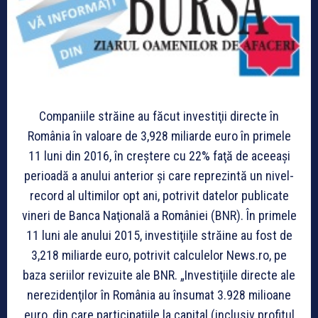
Companiile străine au făcut investiţii directe în
România în valoare de 3,928 miliarde euro în primele
11 luni din 2016, în creştere cu 22% faţă de aceeaşi
perioadă a anului anterior şi care reprezintă un nivel-
record al ultimilor opt ani, potrivit datelor publicate
vineri de Banca Naţională a României (BNR). În primele
11 luni ale anului 2015, investiţiile străine au fost de
3,218 miliarde euro, potrivit calculelor News.ro, pe
baza seriilor revizuite ale BNR. „Investiţiile directe ale
nerezidenţilor în România au însumat 3.928 milioane
euro, din care participaţiile la capital (inclusiv profitul