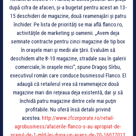
după cifra de afaceri, şi-a bugetat pentru acest an 13-
15 deschideri de magazine, două reamenajări şi patru
închider. Pe lista de priorităţi se mai află flanco.ro,
activităţile de marketing şi oamenii. „Avem deja
semnate contracte pentru cinci magazine de tip box
în oraşele mari şi medii ale ţării. Evaluăm să
deschidem alte 8-10 magazine, stradale sau în galerii
comerciale, în oraşele mici“, spune Dragoş Sîrbu,
executivul român care conduce businessul Flanco. El
adaugă că retailerul vrea să reamenajeze două
magazine mari din reţeaua deja existentă, dar şi să
închidă patru magazine dintre cele mai puţin
profitabile. Nu oferă însă detalii privind
acestea.
http://www.zfcorporate.ro/retail-
agrobusiness/afacerile-flanco-s-au-apropiat-de-
pragul-de-
1-mld-lei-dupa-un-avans-de-20-16077012