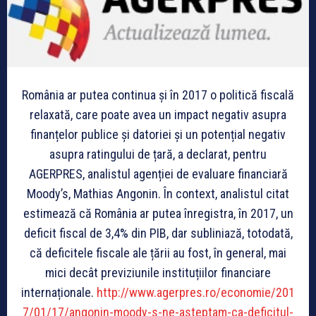
România ar putea continua și în 2017 o politică fiscală
relaxată, care poate avea un impact negativ asupra
finanțelor publice și datoriei și un potențial negativ
asupra ratingului de țară, a declarat, pentru
AGERPRES, analistul agenției de evaluare financiară
Moody’s, Mathias Angonin. În context, analistul citat
estimează că România ar putea înregistra, în 2017, un
deficit fiscal de 3,4% din PIB, dar subliniază, totodată,
că deficitele fiscale ale țării au fost, în general, mai
mici decât previziunile instituțiilor financiare
internaționale.
http://www.agerpres.ro/economie/201
7/01/17/angonin-moody-s-ne-asteptam-ca-deficitul-