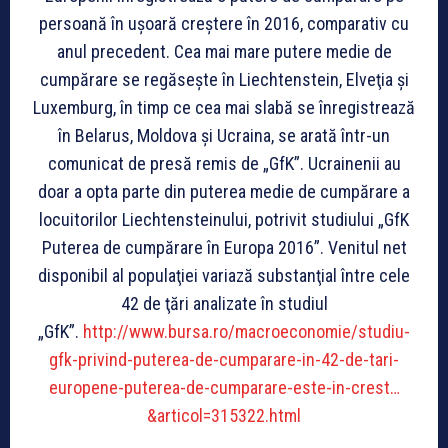
persoană în uşoară creştere în 2016, comparativ cu
anul precedent. Cea mai mare putere medie de
cumpărare se regăseşte în Liechtenstein, Elveţia şi
Luxemburg, în timp ce cea mai slabă se înregistrează
în Belarus, Moldova şi Ucraina, se arată într-un
comunicat de presă remis de „GfK”. Ucrainenii au
doar a opta parte din puterea medie de cumpărare a
locuitorilor Liechtensteinului, potrivit studiului „GfK
Puterea de cumpărare în Europa 2016”. Venitul net
disponibil al populaţiei variază substanţial între cele
42 de ţări analizate în studiul
„GfK”.
http://www.bursa.ro/macroeconomie/studiu-
gfk-privind-puterea-de-cumparare-in-42-de-tari-
europene-puterea-de-cumparare-este-in-crest…
&articol=315322.html