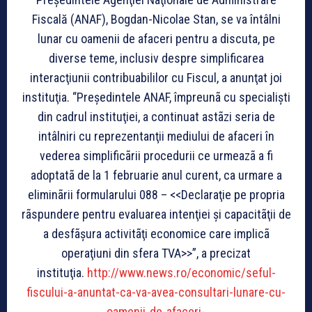
Fiscală (ANAF), Bogdan-Nicolae Stan, se va întâlni
lunar cu oamenii de afaceri pentru a discuta, pe
diverse teme, inclusiv despre simplificarea
interacţiunii contribuabililor cu Fiscul, a anunţat joi
instituţia. “Preşedintele ANAF, împreunã cu specialişti
din cadrul instituţiei, a continuat astãzi seria de
intâlniri cu reprezentanţii mediului de afaceri în
vederea simplificãrii procedurii ce urmeazã a fi
adoptatã de la 1 februarie anul curent, ca urmare a
eliminãrii formularului 088 – <<Declaraţie pe propria
rãspundere pentru evaluarea intenţiei şi capacitãţii de
a desfãşura activitãţi economice care implicã
operaţiuni din sfera TVA>>”, a precizat
instituţia.
http://www.news.ro/economic/seful-
fiscului-a-anuntat-ca-va-avea-consultari-lunare-cu-
oamenii-de-afaceri-