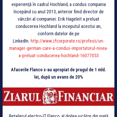
experienţă în cadrul Hochland, a condus compania
începând cu anul 2013, anterior fiind director de
vânzări al companiei. Erik Hageleit a preluat
conducerea Hochland la inceputul acestui an,
conform datelor de pe
LinkedIn.
http://www.zfcorporate.ro/profesii/un-
manager-german-care-a-condus-importatorul-nivea-
a-preluat-conducerea-hochland-16077053
Afacerile Flanco s-au apropiat de pragul de 1 mld.
lei, după un avans de 20%
Retailerul electro-IT Flanco, al doilea jucător din piaţă