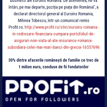
business ale Euroins Romania. De asemenea, ne va
întări, pe mai departe, poziția pe piața din România”, a
declarat directorul general al Euroins Romania,
Mihnea Tobescu, într-un comunicat remis
Profit.ro.
http://www.profit.ro/stiri/euroins-romania-
in-redresare-financiara-cumpara-portofoliul-de-
asigurari-non-viata-al-ate-insurance-romania-
subsidiara-celei-mai-mari-banci-din-grecia-16557696
30% dintre afacerile românești de familie ce trec de
1 milion euro, conduse de fii fondatorilor