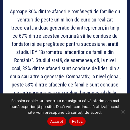
Aproape 30% dintre afacerile românești de familie cu
venituri de peste un milion de euro au realizat
trecerea la a doua generație de antreprenori, în timp
ce 67% dintre acestea continuă să fie conduse de
fondatori și se pregătesc pentru succesiune, arată
studiul EY ”Barometrul afacerilor de familie din
România”. Studiul arată, de asemenea, că, la nivel
local, 32% dintre afaceri sunt conduse de lideri din a
doua sau a treia generație. Comparativ, la nivel global,
peste 53% dintre afacerile de familie sunt conduse
de antreprenori care au preluat business-ul de la
generațiile anterioare. Statisticile arată că doar 30%
Folosim cookie-uri pentru a ne asigura că vă oferim cea mai
bună experiență pe site. Dacă veți continua să utilizați acest
dintre afacerile de familie supraviețuiesc după prima
site vom presupune că sunteți de acord.
generație, 13% după a doua și numai 3% după a treia
Accept
Refuz
generație a familliei.
http://www.profit.ro/stiri/circa-