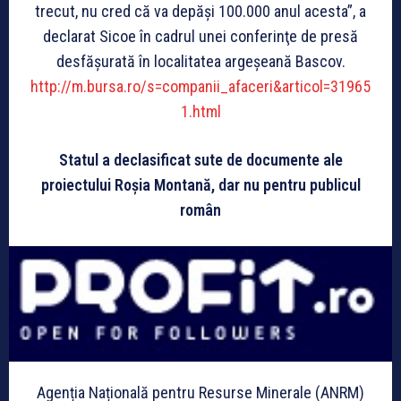
trecut, nu cred că va depăşi 100.000 anul acesta”, a
declarat Sicoe în cadrul unei conferinţe de presă
desfăşurată în localitatea argeşeană Bascov.
http://m.bursa.ro/s=companii_afaceri&articol=31965
1.html
Statul a declasificat sute de documente ale
proiectului Roșia Montană, dar nu pentru publicul
român
Agenția Națională pentru Resurse Minerale (ANRM)