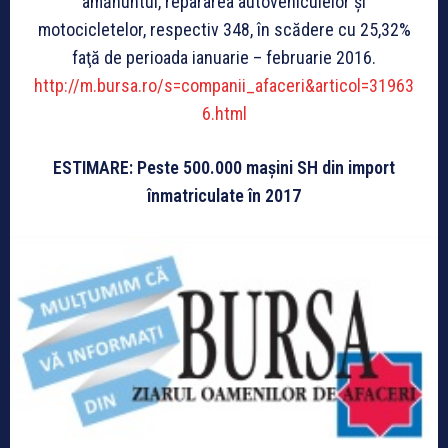
amănuntul, repararea autovehiculelor şi
motocicletelor, respectiv 348, în scădere cu 25,32%
faţă de perioada ianuarie – februarie 2016.
http://m.bursa.ro/s=companii_afaceri&articol=31963
6.html
ESTIMARE: Peste 500.000 maşini SH din import
înmatriculate în 2017