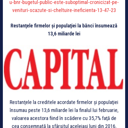
u-bnr-bugetul-public-este-suboptimal-cronicizat-pe-
venituri-scazute-si-cheltuire-ineficienta-13-47-23
Restanţele firmelor şi populaţiei la bănci însumează
13,6 miliarde lei
Restanţele la creditele acordate firmelor şi populaţiei
însumau peste 13,6 miliarde lei la finalul lui februarie,
valoarea acestora fiind în scădere cu 35,7% faţă de
cea consemnată la sfârşitul aceleiaşi luni din 2016,