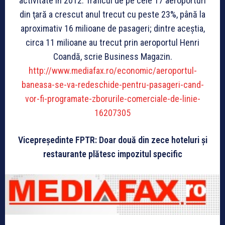
activitate în 2012. Traficul de pe cele 17 aeroporturi
din ţară a crescut anul trecut cu peste 23%, până la
aproximativ 16 milioane de pasageri; dintre aceştia,
circa 11 milioane au trecut prin aeroportul Henri
Coandă, scrie Business Magazin.
http://www.mediafax.ro/economic/aeroportul-
baneasa-se-va-redeschide-pentru-pasageri-cand-
vor-fi-programate-zborurile-comerciale-de-linie-
16207305
Vicepreşedinte FPTR: Doar două din zece hoteluri şi
restaurante plătesc impozitul specific