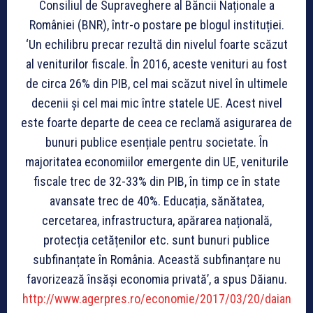
Consiliul de Supraveghere al Băncii Naționale a
României (BNR), într-o postare pe blogul instituției.
‘Un echilibru precar rezultă din nivelul foarte scăzut
al veniturilor fiscale. În 2016, aceste venituri au fost
de circa 26% din PIB, cel mai scăzut nivel în ultimele
decenii și cel mai mic între statele UE. Acest nivel
este foarte departe de ceea ce reclamă asigurarea de
bunuri publice esențiale pentru societate. În
majoritatea economiilor emergente din UE, veniturile
fiscale trec de 32-33% din PIB, în timp ce în state
avansate trec de 40%. Educația, sănătatea,
cercetarea, infrastructura, apărarea națională,
protecția cetățenilor etc. sunt bunuri publice
subfinanțate în România. Această subfinanțare nu
favorizează însăși economia privată’, a spus Dăianu.
http://www.agerpres.ro/economie/2017/03/20/daian