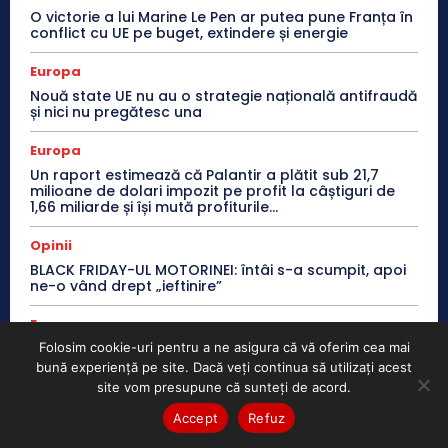
O victorie a lui Marine Le Pen ar putea pune Franța în
conflict cu UE pe buget, extindere și energie
Europa
Nouă state UE nu au o strategie națională antifraudă
și nici nu pregătesc una
Europa
Un raport estimează că Palantir a plătit sub 21,7
milioane de dolari impozit pe profit la câștiguri de
1,66 miliarde și își mută profiturile...
Opinii
BLACK FRIDAY-UL MOTORINEI: întâi s-a scumpit, apoi
ne-o vând drept „ieftinire”
Europa
Folosim cookie-uri pentru a ne asigura că vă oferim cea mai
EBA propune raportări comune pentru verificarea
modelului folosit de companii la calcularea
bună experiență pe site. Dacă veți continua să utilizați acest
garanțiilor pentru instrumentele derivate
site vom presupune că sunteți de acord.
Accept
Refuz
Europa
Spargerile de locuințe au scăzut cu 38% în UE într-un