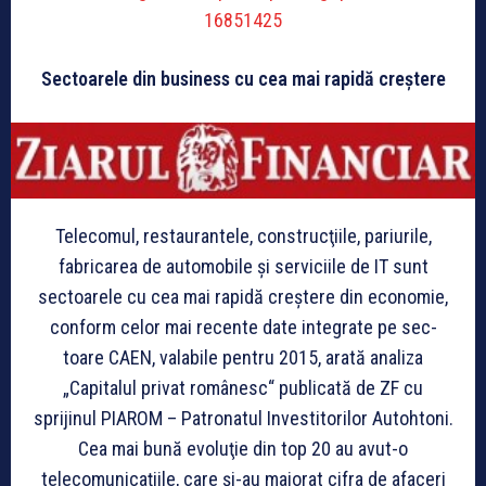
16851425
Sectoarele din business cu cea mai rapidă creştere
Telecomul, restaurantele, cons­truc­ţiile, pariurile,
fabricarea de automobile şi serviciile de IT sunt
sectoarele cu cea mai ra­pi­dă creştere din economie,
con­form celor mai recente date integrate pe sec­
toare CAEN, valabile pentru 2015, arată analiza
„Capitalul privat românesc“ pu­blicată de ZF cu
sprijinul PIAROM – Patronatul Investitorilor Autohtoni.
Cea mai bună evoluţie din top 20 au avut-o
telecomunicaţiile, care şi-au majorat cifra de afaceri