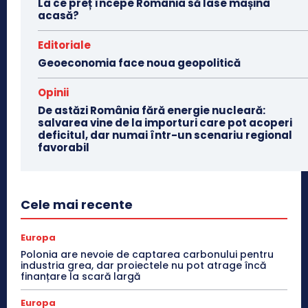
La ce preț începe România să lase mașina
acasă?
Editoriale
Geoeconomia face noua geopolitică
Opinii
De astăzi România fără energie nucleară:
salvarea vine de la importuri care pot acoperi
deficitul, dar numai într-un scenariu regional
favorabil
Cele mai recente
Europa
Polonia are nevoie de captarea carbonului pentru
industria grea, dar proiectele nu pot atrage încă
finanțare la scară largă
Europa