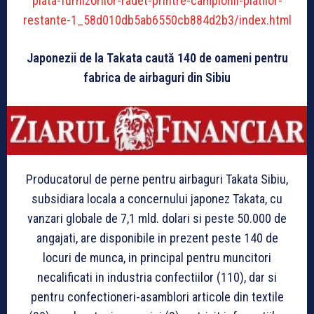
plata-furnizorilor-radet-printre-campionii-platilor-
restante-1_58d010db5ab6550cb884d2b3/index.html
Japonezii de la Takata caută 140 de oameni pentru
fabrica de airbaguri din Sibiu
Producatorul de perne pentru airbaguri Takata Sibiu,
subsidiara locala a concernului japonez Takata, cu
vanzari globale de 7,1 mld. dolari si peste 50.000 de
angajati, are disponibile in prezent peste 140 de
locuri de munca, in principal pentru muncitori
necalificati in industria confectiilor (110), dar si
pentru confectioneri-asamblori articole din textile