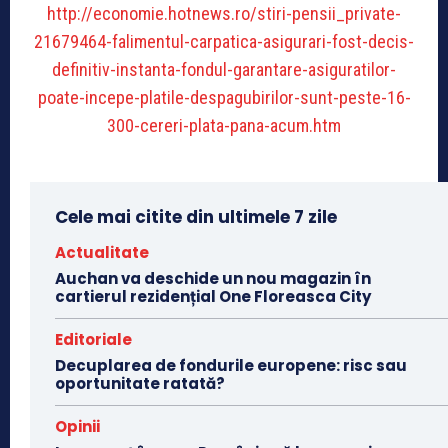
http://economie.hotnews.ro/stiri-pensii_private-
21679464-falimentul-carpatica-asigurari-fost-decis-
definitiv-instanta-fondul-garantare-asiguratilor-
poate-incepe-platile-despagubirilor-sunt-peste-16-
300-cereri-plata-pana-acum.htm
Cele mai citite din ultimele 7 zile
Actualitate
Auchan va deschide un nou magazin în
cartierul rezidențial One Floreasca City
Editoriale
Decuplarea de fondurile europene: risc sau
oportunitate ratată?
Opinii