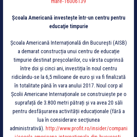
mare-16006139
Şcoala Americană investeşte într-un centru pentru
educaţie timpurie
Școala Americană Internațională din București (AISB)
a demarat construcția unui centru de educație
timpurie destinat preșcolarilor, cu vârsta cuprinsă
între doi și cinci ani, investiția în noul centru
ridicându-se la 6,5 milioane de euro și va fi finalizată
în totalitate până în vara anului 2017. Noul corp al
Școlii Americane Internaționale se construiește pe o
suprafață de 3.800 metri pătrați și va avea 20 săli
pentru desfășurarea activității educaționale (fără a
lua în considerare secțiunea
administrativă).
http://www.profit.ro/insider/compani
i/scoala-americana-internationala-din-bucuresti-