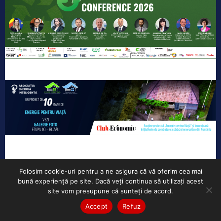
Folosim cookie-uri pentru a ne asigura că vă oferim cea mai
ARTICOLUL PRECEDENT
ARTICOLUL URMĂTOR
bună experiență pe site. Dacă veți continua să utilizați acest
site vom presupune că sunteți de acord.
Artur Stratan, membru
Anul electoral
în bord ROPEPCA, la
adâncește deficitul
Accept
Refuz
Profit LIVE
bugetar