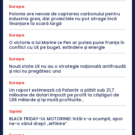
Europa
Polonia are nevoie de captarea carbonului pentru
industria grea, dar proiectele nu pot atrage încă
finanțare la scară largă
Europa
O victorie a lui Marine Le Pen ar putea pune Franța în
conflict cu UE pe buget, extindere și energie
Europa
Nouă state UE nu au o strategie națională antifraudă
și nici nu pregătesc una
Europa
Un raport estimează că Palantir a plătit sub 21,7
milioane de dolari impozit pe profit la câștiguri de
1,66 miliarde și își mută profiturile...
Opinii
BLACK FRIDAY-UL MOTORINEI: întâi s-a scumpit, apoi
ne-o vând drept „ieftinire”