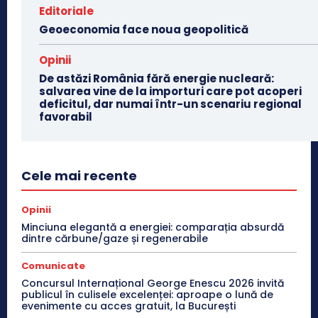
Editoriale
Geoeconomia face noua geopolitică
Opinii
De astăzi România fără energie nucleară:
salvarea vine de la importuri care pot acoperi
deficitul, dar numai într-un scenariu regional
favorabil
Cele mai recente
Opinii
Minciuna elegantă a energiei: comparația absurdă
dintre cărbune/gaze și regenerabile
Comunicate
Concursul Internațional George Enescu 2026 invită
publicul în culisele excelenței: aproape o lună de
evenimente cu acces gratuit, la București