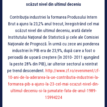
scăzut nivel din ultimul deceniu
Contribuţia industriei la formarea Produsului Intern
Brut a ajuns la 23,2% anul trecut, înregistrând cel mai
scăzut nivel din ultimul deceniu, arată datele
Institutului Naţional de Statistică şi cele ale Comisiei
Naţionale de Prognoză. În urmă cu zece ani ponderea
industriei în PIB era de 23,9%, după care a fost o
perioadă de uşoară creştere (în 2010- 2011 ajungând
la peste 28% din PIB), iar ulterior sectorul a reintrat
pe trend descendent.
http://www.zf.ro/eveniment/zf-
10-ani-de-la-aderarea-la-ue-contributia-industriei-la-
formarea-pib-a-ajuns-la-23-cel-mai-scazut-nivel-din-
ultimul-deceniu-si-la-jumatate-fata-de-anul-1989-
15994224