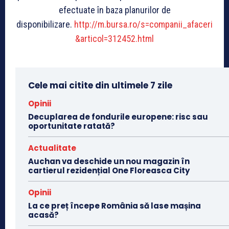
efectuate în baza planurilor de
disponibilizare.
http://m.bursa.ro/s=companii_afaceri
&articol=312452.html
Cele mai citite din ultimele 7 zile
Opinii
Decuplarea de fondurile europene: risc sau
oportunitate ratată?
Actualitate
Auchan va deschide un nou magazin în
cartierul rezidențial One Floreasca City
Opinii
La ce preț începe România să lase mașina
acasă?