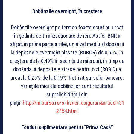
Dobânzile overnight, în creștere
Dobânzile overnight pe termen foarte scurt au urcat
în şedinţa de t-ranzacţionare de ieri. Astfel, BNR a
afişat, în prima parte a zilei, un nivel mediu al dobânzii
la depozitele overnight plasate (ROBOR) de 0,55%, în
creştere de la 0,49% în şedinţa de miercuri, în timp ce
dobânda la depozitele atrase pentru o zi (ROBID) a
urcat la 0,25%, de la 0,19%. Potrivit surselor bancare,
variaţiile mici ale dobânzilor sunt rezultatul
supralichidităţii din
piaţă.
http://m.bursa.ro/s=banci_asigurari&articol=31
2454.html
Fonduri suplimentare pentru “Prima Casă”