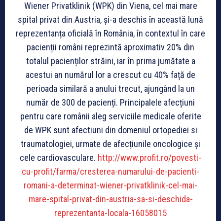
Wiener Privatklinik (WPK) din Viena, cel mai mare
spital privat din Austria, și-a deschis în această lună
reprezentanța oficială în România, în contextul în care
pacienții români reprezintă aproximativ 20% din
totalul pacienților străini, iar în prima jumătate a
acestui an numărul lor a crescut cu 40% față de
perioada similară a anului trecut, ajungând la un
număr de 300 de pacienți. Principalele afecțiuni
pentru care românii aleg serviciile medicale oferite
de WPK sunt afectiuni din domeniul ortopediei si
traumatologiei, urmate de afecțiunile oncologice și
cele cardiovasculare.
http://www.profit.ro/povesti-
cu-profit/farma/cresterea-numarului-de-pacienti-
romani-a-determinat-wiener-privatklinik-cel-mai-
mare-spital-privat-din-austria-sa-si-deschida-
reprezentanta-locala-16058015