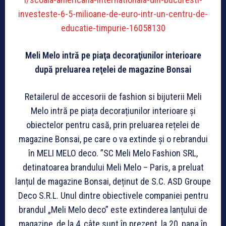
investeste-6-5-milioane-de-euro-intr-un-centru-de-
educatie-timpurie-16058130
Meli Melo intră pe piaţa decoraţiunilor interioare
după preluarea reţelei de magazine Bonsai
Retailerul de accesorii de fashion si bijuterii Meli
Melo intră pe piața decorațiunilor interioare și
obiectelor pentru casă, prin preluarea rețelei de
magazine Bonsai, pe care o va extinde și o rebrandui
în MELI MELO deco. ”SC Meli Melo Fashion SRL,
detinatoarea brandului Meli Melo – Paris, a preluat
lanțul de magazine Bonsai, deținut de S.C. ASD Groupe
Deco S.R.L. Unul dintre obiectivele companiei pentru
brandul „Meli Melo deco” este extinderea lanțului de
magazine, de la 4, câte sunt în prezent, la 20, pana în