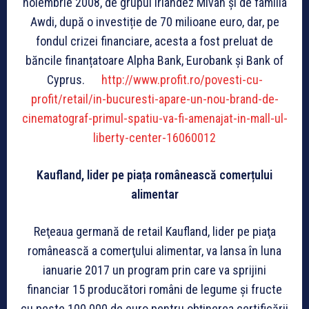
noiembrie 2008, de grupul irlandez Mivan și de familia
Awdi, după o investiție de 70 milioane euro, dar, pe
fondul crizei financiare, acesta a fost preluat de
băncile finanțatoare Alpha Bank, Eurobank și Bank of
Cyprus.
http://www.profit.ro/povesti-cu-
profit/retail/in-bucuresti-apare-un-nou-brand-de-
cinematograf-primul-spatiu-va-fi-amenajat-in-mall-ul-
liberty-center-16060012
Kaufland, lider pe piața românească comerțului
alimentar
Reţeaua germană de retail Kaufland, lider pe piaţa
românească a comerţului alimentar, va lansa în luna
ianuarie 2017 un program prin care va sprijini
financiar 15 producători români de legume şi fructe
cu peste 100.000 de euro pentru obţinerea certificării