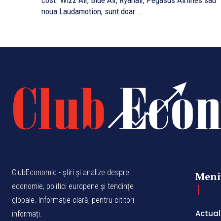
cost. Wizz Air, Blue Air, Ryanair, Pegasus Airlines sau
noua Laudamotion, sunt doar...
ClubEconomic - știri și analize despre
Meni
economie, politici europene și tendințe
globale. Informație clară, pentru cititori
Actual
informați.