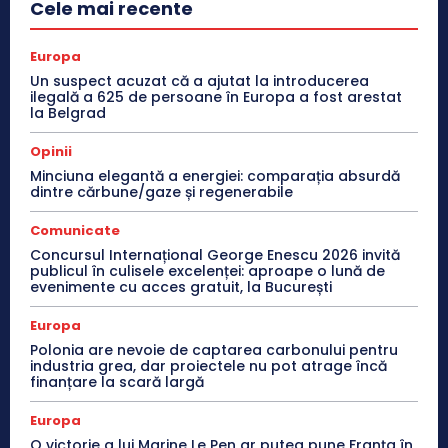
Cele mai recente
Europa
Un suspect acuzat că a ajutat la introducerea
ilegală a 625 de persoane în Europa a fost arestat
la Belgrad
Opinii
Minciuna elegantă a energiei: comparația absurdă
dintre cărbune/gaze și regenerabile
Comunicate
Concursul Internațional George Enescu 2026 invită
publicul în culisele excelenței: aproape o lună de
evenimente cu acces gratuit, la București
Europa
Polonia are nevoie de captarea carbonului pentru
industria grea, dar proiectele nu pot atrage încă
finanțare la scară largă
Europa
O victorie a lui Marine Le Pen ar putea pune Franța în