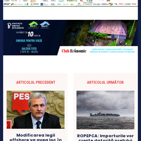
ARTICOLUL PRECEDENT
ARTICOLUL URMĂTOR
Modificarea legii
ROPEPCA: Importurile vor
offshore va avea loc în
crește datorită prețului