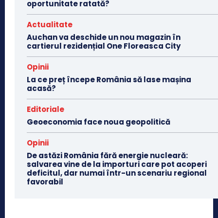
oportunitate ratată?
Actualitate
Auchan va deschide un nou magazin în
cartierul rezidențial One Floreasca City
Opinii
La ce preț începe România să lase mașina
acasă?
Editoriale
Geoeconomia face noua geopolitică
Opinii
De astăzi România fără energie nucleară:
salvarea vine de la importuri care pot acoperi
deficitul, dar numai într-un scenariu regional
favorabil