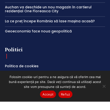
Auchan va deschide un nou magazin în cartierul
rezidențial One Floreasca City
La ce preț începe România să lase mașina acasă?
Geoeconomia face noua geopolitică
Politici
Politica de cookies
Termeni și Condiții
Folosim cookie-uri pentru a ne asigura că vă oferim cea mai
Politica de Confidențialitate
bună experiență pe site. Dacă veți continua să utilizați acest
site vom presupune că sunteți de acord.
Accept
Refuz
ClubEconomic @2026