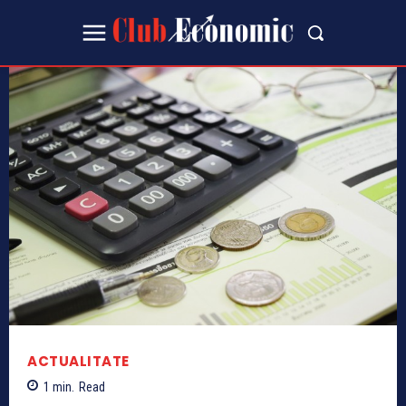
ACTUALITATE
1
min.
Read