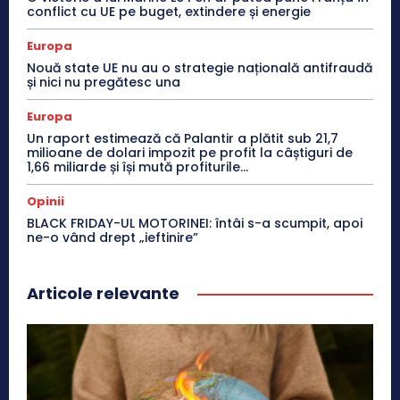
conflict cu UE pe buget, extindere și energie
Europa
Nouă state UE nu au o strategie națională antifraudă
și nici nu pregătesc una
Europa
Un raport estimează că Palantir a plătit sub 21,7
milioane de dolari impozit pe profit la câștiguri de
1,66 miliarde și își mută profiturile...
Opinii
BLACK FRIDAY-UL MOTORINEI: întâi s-a scumpit, apoi
ne-o vând drept „ieftinire”
Articole relevante