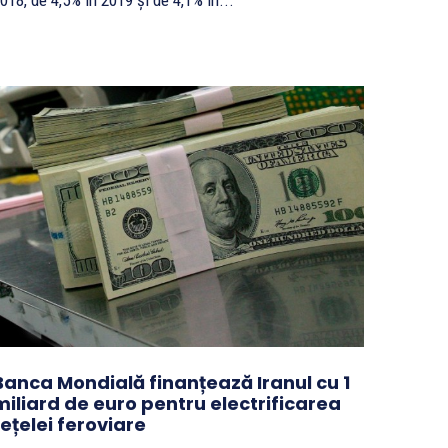
018, de 4,5% în 2019 și de 4,1% în...
Banca Mondială finanțează Iranul cu 1
miliard de euro pentru electrificarea
rețelei feroviare