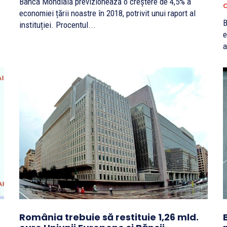
Banca Mondială previzionează o creștere de 4,5% a
O
economiei țării noastre în 2018, potrivit unui raport al
B
instituției. Procentul...
e
a
România trebuie să restituie 1,26 mld.