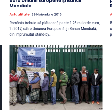
euro Uniunii Europene şi Băncii
Mondiale
Actualitate
29 Noiembrie 2016
A
România trebuie să plătească peste 1,26 miliarde euro,
B
în 2017, către Uniunea Europeană și Banca Mondială,
c
din împrumutul stand-by...
p