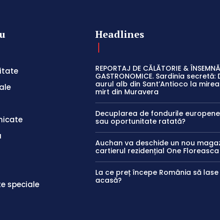
u
Headlines
REPORTAJ DE CĂLĂTORIE & ÎNSEMNĂ
itate
GASTRONOMICE. Sardinia secretă: 
aurul alb din Sant’Antioco la mir
ale
mirt din Muravera
Decuplarea de fondurile europene:
icate
sau oportunitate ratată?
a
Auchan va deschide un nou magaz
cartierul rezidențial One Floreasca
La ce preț începe România să las
acasă?
te speciale