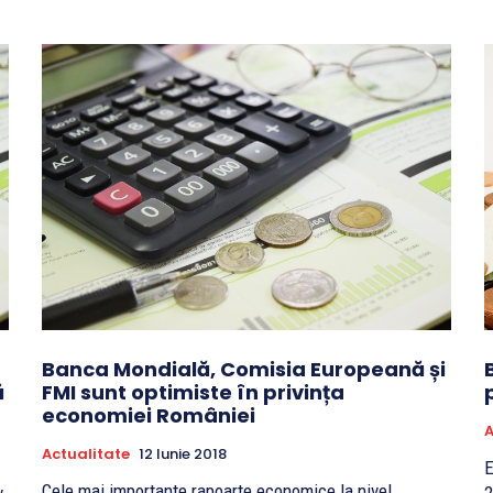
Banca Mondială, Comisia Europeană și
ă
FMI sunt optimiste în privința
economiei României
A
Actualitate
12 Iunie 2018
E
Cele mai importante rapoarte economice la nivel