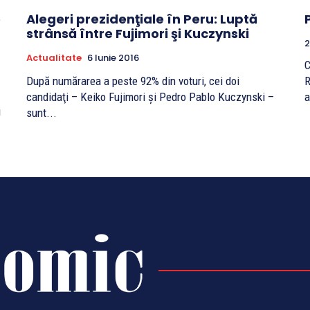
e
Alegeri prezidenţiale în Peru: Luptă
strânsă între Fujimori şi Kuczynski
2
Actualitate
6 Iunie 2016
C
După numărarea a peste 92% din voturi, cei doi
R
candidaţi – Keiko Fujimori şi Pedro Pablo Kuczynski –
a
i
sunt...