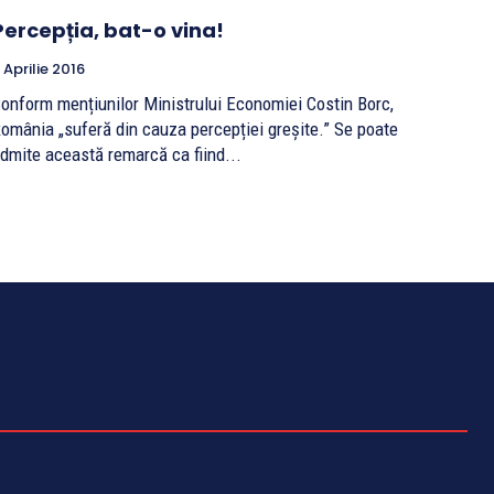
Percepția, bat-o vina!
 Aprilie 2016
onform mențiunilor Ministrului Economiei Costin Borc,
omânia „suferă din cauza percepției greșite.” Se poate
dmite această remarcă ca fiind...