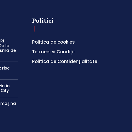
Politici
RI
Politica de cookies
De la
easma de
Termeni și Condiții
Politica de Confidențialitate
 risc
in în
 City
e mașina