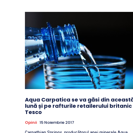
Aqua Carpatica se va găsi din aceast
lună și pe rafturile retailerului britanic
Tesco
Opinii
15 Noiembrie 2017
Carpathian Springs, producătorul apei minerale Aqua