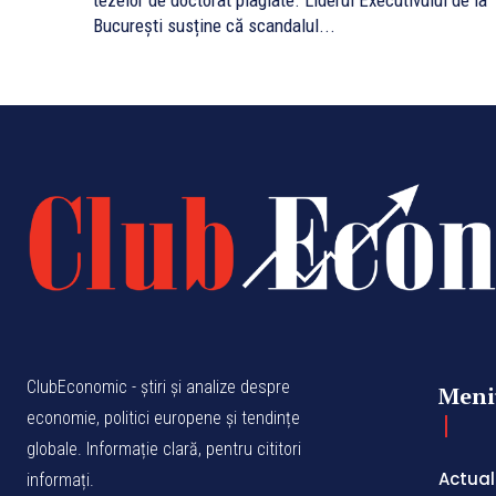
tezelor de doctorat plagiate. Liderul Executivului de la
București susține că scandalul...
ClubEconomic - știri și analize despre
Meni
economie, politici europene și tendințe
globale. Informație clară, pentru cititori
Actual
informați.