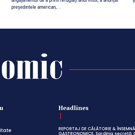
angajamentul de a primi refugiați anul viitor, a anunțat
t
președintele american,...
u
Headlines
REPORTAJ DE CĂLĂTORIE & ÎNSEMNĂ
itate
GASTRONOMICE. Sardinia secretă: 