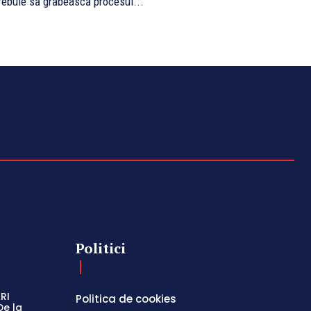
rebuie să grăbească procesul...
Politici
RI
Politica de cookies
De la