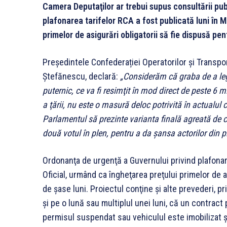
Camera Deputaţilor ar trebui supus consultării pu
plafonarea tarifelor RCA a fost publicată luni în M
primelor de asigurări obligatorii să fie dispusă pen
Președintele Confederației Operatorilor și Transpor
Ștefănescu, declară:
„Considerăm că graba de a leg
puternic, ce va fi resimţit în mod direct de peste 6 m
a ţării, nu este o masură deloc potrivită în actualul
Parlamentul să prezinte varianta finală agreată de
două votul în plen, pentru a da şansa actorilor din p
Ordonanţa de urgenţă a Guvernului privind plafonare
Oficial, urmând ca îngheţarea preţului primelor de a
de şase luni. Proiectul conţine şi alte prevederi, p
şi pe o lună sau multiplul unei luni, că un contract
permisul suspendat sau vehiculul este imobilizat ş