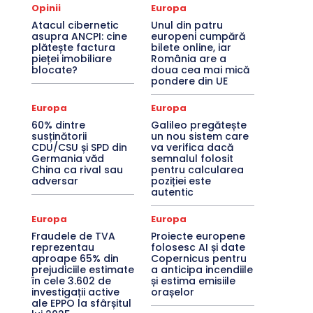
Opinii
Europa
Atacul cibernetic
Unul din patru
asupra ANCPI: cine
europeni cumpără
plătește factura
bilete online, iar
pieței imobiliare
România are a
blocate?
doua cea mai mică
pondere din UE
Europa
Europa
60% dintre
Galileo pregătește
susținătorii
un nou sistem care
CDU/CSU și SPD din
va verifica dacă
Germania văd
semnalul folosit
China ca rival sau
pentru calcularea
adversar
poziției este
autentic
Europa
Europa
Fraudele de TVA
Proiecte europene
reprezentau
folosesc AI și date
aproape 65% din
Copernicus pentru
prejudiciile estimate
a anticipa incendiile
în cele 3.602 de
și estima emisiile
investigații active
orașelor
ale EPPO la sfârșitul