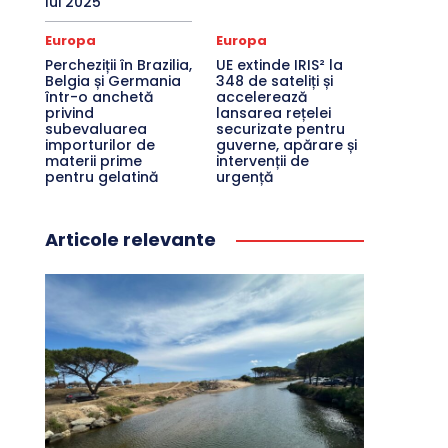
lui 2025
Europa
Europa
Percheziții în Brazilia,
UE extinde IRIS² la
Belgia și Germania
348 de sateliți și
într-o anchetă
accelerează
privind
lansarea rețelei
subevaluarea
securizate pentru
importurilor de
guverne, apărare și
materii prime
intervenții de
pentru gelatină
urgență
Articole relevante