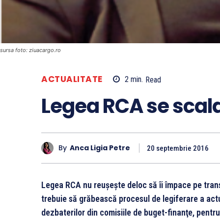
sursa foto: ziuacargo.ro
ACTUALITATE
2
min.
Read
Legea RCA se scald
By
Anca Ligia Petre
20 septembrie 2016
Legea RCA nu reușește deloc să îi împace pe tran
trebuie să grăbească procesul de legiferare a actul
dezbaterilor din comisiile de buget-finanţe, pentru 