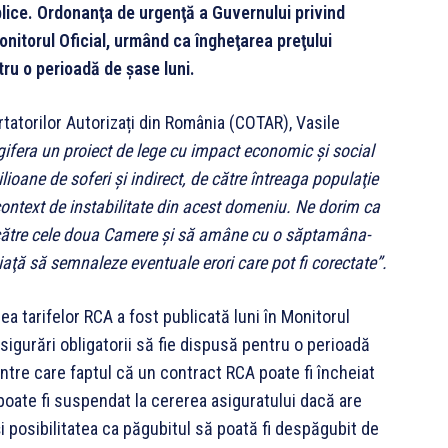
blice.
Ordonanţa de urgenţă a Guvernului privind
onitorul Oficial, urmând ca îngheţarea preţului
tru o perioadă de şase luni.
tatorilor Autorizați din România (COTAR), Vasile
ifera un proiect de lege cu impact economic şi social
ilioane de soferi şi indirect, de către întreaga populaţie
 context de instabilitate din acest domeniu. Ne dorim ca
 către cele doua Camere şi să amâne cu o săptamâna-
iaţă să semnaleze eventuale erori care pot fi corectate”
.
a tarifelor RCA a fost publicată luni în Monitorul
sigurări obligatorii să fie dispusă pentru o perioadă
rintre care faptul că un contract RCA poate fi încheiat
 poate fi suspendat la cererea asiguratului dacă are
i posibilitatea ca păgubitul să poată fi despăgubit de