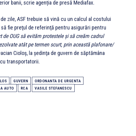
erior banii, scrie agenția de presă Mediafax.
de zile, ASF trebuie să vină cu un calcul al costului
 să fie preţul de referinţă pentru asigurări pentru
t de OUG să evităm protestele şi să creăm cadrul
ezolvate atât pe termen scurt, prin această plafonare/
Dacian Cioloş, la şedinţa de guvern de săptămâna
cu transportatorii.
OLOS
GUVERN
ORDONANTA DE URGENTA
LA AUTO
RCA
VASILE STEFANESCU