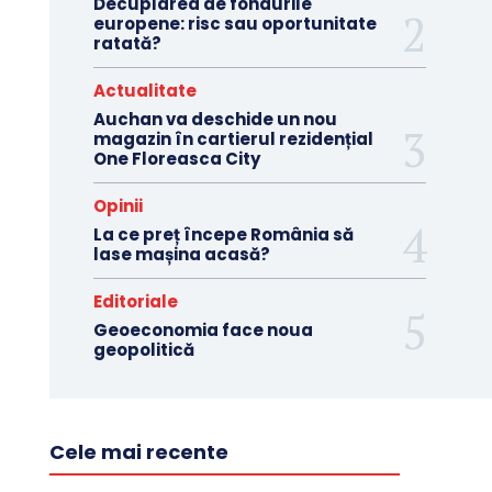
Decuplarea de fondurile
europene: risc sau oportunitate
ratată?
Actualitate
Auchan va deschide un nou
magazin în cartierul rezidențial
One Floreasca City
Opinii
La ce preț începe România să
lase mașina acasă?
Editoriale
Geoeconomia face noua
geopolitică
Cele mai recente