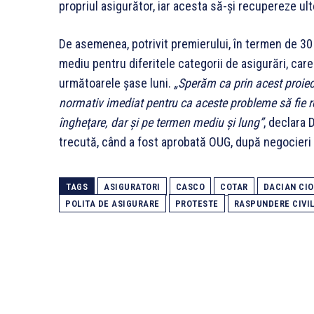
propriul asigurător, iar acesta să-şi recupereze ult
De asemenea, potrivit premierului, în termen de 30 
mediu pentru diferitele categorii de asigurări, care
următoarele şase luni.
„Sperăm ca prin acest proiec
normativ imediat pentru ca aceste probleme să fie r
îngheţare, dar şi pe termen mediu şi lung”
, declara 
trecută, când a fost aprobată OUG, după negocieri 
TAGS
ASIGURATORI
CASCO
COTAR
DACIAN CI
POLITA DE ASIGURARE
PROTESTE
RASPUNDERE CIVI