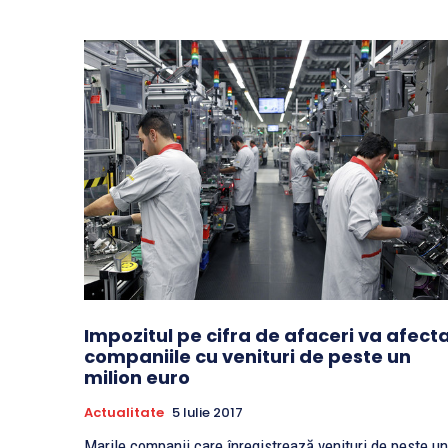
Impozitul pe cifra de afaceri va afect
companiile cu venituri de peste un
milion euro
Actualitate
5 Iulie 2017
Marile companii care înregistrează venituri de peste un