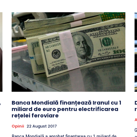
,
Banca Mondială finanțează Iranul cu 1
miliard de euro pentru electrificarea
rețelei feroviare
A
Opinii
22 August 2017
G
Banca Mondială a aprobat finanțarea cu 1 miliard de