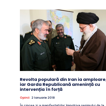
Revolta populară din Iran ia amploare
iar Garda Republicană amenință cu
intervenția în forță
Opinii
2 Ianuarie 2018
În cincea zi a manifestațiilor împotriva regimului de la