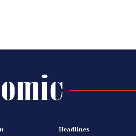
e
u
Headlines