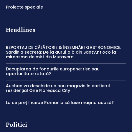
Proiecte speciale
Headlines
REPORTAJ DE CĂLĂTORIE & ÎNSEMNĂRI GASTRONOMICE.
Sardinia secretă: De la aurul alb din Sant’Antioco la
mireasma de mirt din Muravera
Decuplarea de fondurile europene: risc sau
oportunitate ratată?
Auchan va deschide un nou magazin în cartierul
rezidențial One Floreasca City
La ce preț începe România să lase mașina acasă?
Politici