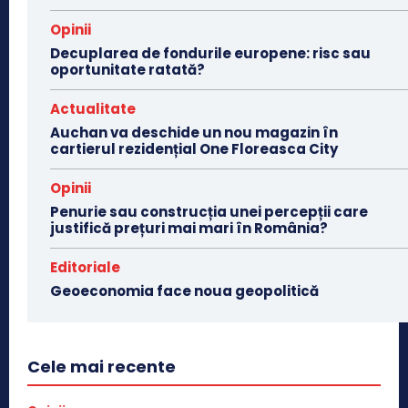
Opinii
Decuplarea de fondurile europene: risc sau
oportunitate ratată?
Actualitate
Auchan va deschide un nou magazin în
cartierul rezidențial One Floreasca City
Opinii
Penurie sau construcția unei percepții care
justifică prețuri mai mari în România?
Editoriale
Geoeconomia face noua geopolitică
Cele mai recente