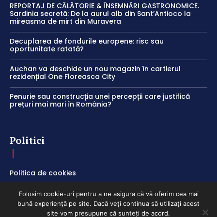
REPORTAJ DE CĂLĂTORIE & ÎNSEMNĂRI GASTRONOMICE.
Sardinia secretă: De la aurul alb din Sant’Antioco la
mireasma de mirt din Muravera
Decuplarea de fondurile europene: risc sau
oportunitate ratată?
Auchan va deschide un nou magazin în cartierul
rezidențial One Floreasca City
Penurie sau construcția unei percepții care justifică
prețuri mai mari în România?
Politici
Politica de cookies
Termeni și Condiții
Folosim cookie-uri pentru a ne asigura că vă oferim cea mai
Politica de Confidențialitate
bună experiență pe site. Dacă veți continua să utilizați acest
site vom presupune că sunteți de acord.