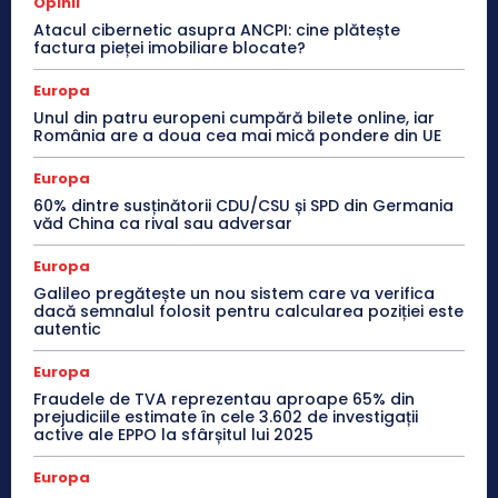
Opinii
Atacul cibernetic asupra ANCPI: cine plătește
factura pieței imobiliare blocate?
Europa
Unul din patru europeni cumpără bilete online, iar
România are a doua cea mai mică pondere din UE
Europa
60% dintre susținătorii CDU/CSU și SPD din Germania
văd China ca rival sau adversar
Europa
Galileo pregătește un nou sistem care va verifica
dacă semnalul folosit pentru calcularea poziției este
autentic
Europa
Fraudele de TVA reprezentau aproape 65% din
prejudiciile estimate în cele 3.602 de investigații
active ale EPPO la sfârșitul lui 2025
Europa