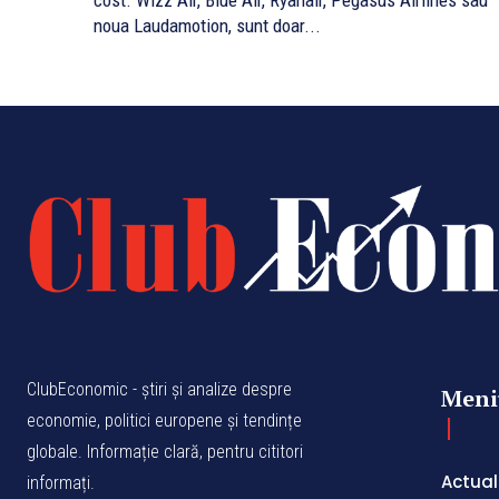
cost. Wizz Air, Blue Air, Ryanair, Pegasus Airlines sau
noua Laudamotion, sunt doar...
ClubEconomic - știri și analize despre
Meni
economie, politici europene și tendințe
globale. Informație clară, pentru cititori
Actual
informați.