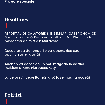
Proiecte speciale
Headlines
REPORTAJ DE CĂLĂTORIE & ÎNSEMNĂRI GASTRONOMICE.
Sardinia secretă: De la aurul alb din Sant’Antioco la
mireasma de mirt din Muravera
Decuplarea de fondurile europene: risc sau
oportunitate ratată?
Auchan va deschide un nou magazin în cartierul
rezidențial One Floreasca City
La ce preț începe România să lase mașina acasă?
Politici