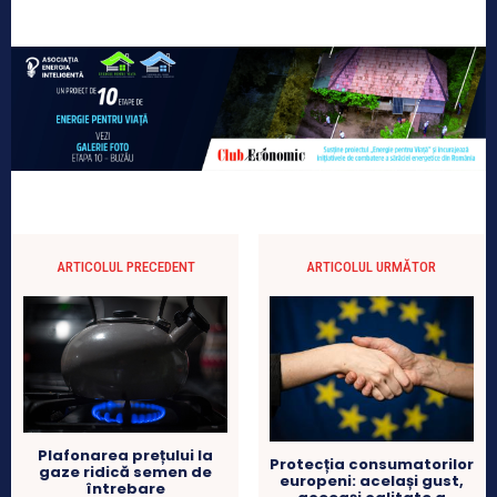
ARTICOLUL PRECEDENT
ARTICOLUL URMĂTOR
Plafonarea prețului la
Protecția consumatorilor
gaze ridică semen de
europeni: același gust,
întrebare