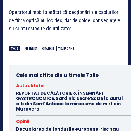
Operatorul mobil a arătat că secţionări ale cablurilor
de fibră optică au loc des, dar de obicei consecinţele
nu sunt resimţite de utilizatori.
TAGS
INTERNET
ORANGE
TELEFOANE
Cele mai citite din ultimele 7 zile
Actualitate
REPORTAJ DE CĂLĂTORIE & ÎNSEMNĂRI
GASTRONOMICE. Sardinia secretă: De la aurul
alb din Sant’Antioco la mireasma de mirt din
Muravera
Opinii
Decuplarea de fondurile europene: risc sau