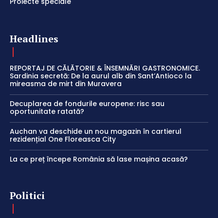
Proiecte speciale
Headlines
REPORTAJ DE CĂLĂTORIE & ÎNSEMNĂRI GASTRONOMICE.
Sardinia secretă: De la aurul alb din Sant’Antioco la
mireasma de mirt din Muravera
Decuplarea de fondurile europene: risc sau
oportunitate ratată?
Auchan va deschide un nou magazin în cartierul
rezidențial One Floreasca City
La ce preț începe România să lase mașina acasă?
Politici