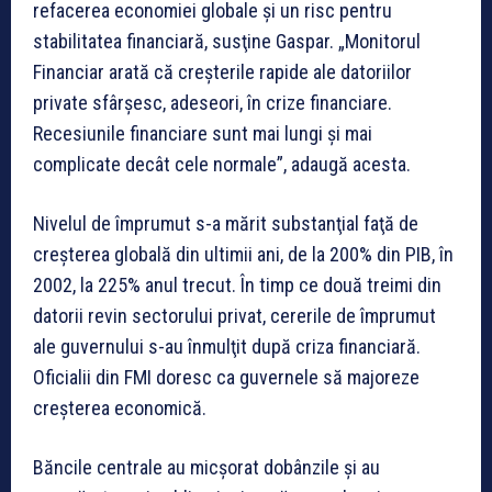
refacerea economiei globale şi un risc pentru
stabilitatea financiară, susţine Gaspar. „Monitorul
Financiar arată că creşterile rapide ale datoriilor
private sfârşesc, adeseori, în crize financiare.
Recesiunile financiare sunt mai lungi şi mai
complicate decât cele normale”, adaugă acesta.
Nivelul de împrumut s-a mărit substanţial faţă de
creşterea globală din ultimii ani, de la 200% din PIB, în
2002, la 225% anul trecut. În timp ce două treimi din
datorii revin sectorului privat, cererile de împrumut
ale guvernului s-au înmulţit după criza financiară.
Oficialii din FMI doresc ca guvernele să majoreze
creşterea economică.
Băncile centrale au micşorat dobânzile şi au