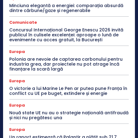
Minciuna elegantă a energiei: comparația absurdă
dintre cărbune/gaze și regenerabile
Comunicate
Concursul Internațional George Enescu 2026 invită
publicul în culisele excelenței: aproape o lună de
evenimente cu acces gratuit, la București
Europa
Polonia are nevoie de captarea carbonului pentru
industria grea, dar proiectele nu pot atrage încă
finanțare la scară largă
Europa
O victorie a lui Marine Le Pen ar putea pune Franța în
conflict cu UE pe buget, extindere și energie
Europa
Nouă state UE nu au o strategie națională antifraudă
și nici nu pregătesc una
Europa
Un raport estimează că Palantir a plătit sub 21,7