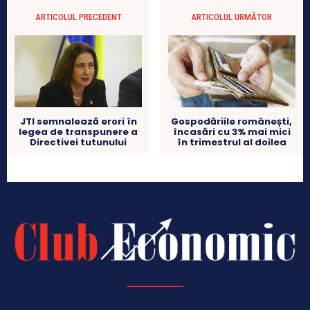
ARTICOLUL PRECEDENT
ARTICOLUL URMĂTOR
Gospodăriile românești,
JTI semnalează erori în
încasări cu 3% mai mici
legea de transpunere a
în trimestrul al doilea
Directivei tutunului