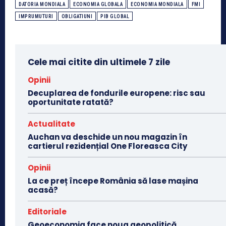
DATORIA MONDIALA
ECONOMIA GLOBALA
ECONOMIA MONDIALA
FMI
IMPRUMUTURI
OBLIGATIUNI
PIB GLOBAL
Cele mai citite din ultimele 7 zile
Opinii
Decuplarea de fondurile europene: risc sau
oportunitate ratată?
Actualitate
Auchan va deschide un nou magazin în
cartierul rezidențial One Floreasca City
Opinii
La ce preț începe România să lase mașina
acasă?
Editoriale
Geoeconomia face noua geopolitică