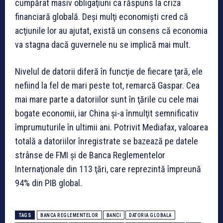
cumpărat masiv obligaţiuni ca răspuns la criza
financiară globală. Deşi mulţi economişti cred că
acţiunile lor au ajutat, există un consens că economia
va stagna dacă guvernele nu se implică mai mult.
Nivelul de datorii diferă în funcţie de fiecare ţară, ele
nefiind la fel de mari peste tot, remarcă Gaspar. Cea
mai mare parte a datoriilor sunt în ţările cu cele mai
bogate economii, iar China şi-a înmulţit semnificativ
împrumuturile în ultimii ani. Potrivit Mediafax, valoarea
totală a datoriilor înregistrate se bazează pe datele
strânse de FMI şi de Banca Reglementelor
Internaţionale din 113 ţări, care reprezintă împreună
94% din PIB global.
TAGS
BANCA REGLEMENTELOR
BANCI
DATORIA GLOBALA