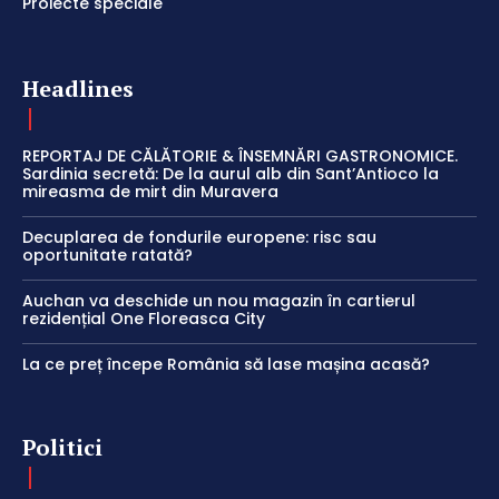
Proiecte speciale
Headlines
REPORTAJ DE CĂLĂTORIE & ÎNSEMNĂRI GASTRONOMICE.
Sardinia secretă: De la aurul alb din Sant’Antioco la
mireasma de mirt din Muravera
Decuplarea de fondurile europene: risc sau
oportunitate ratată?
Auchan va deschide un nou magazin în cartierul
rezidențial One Floreasca City
La ce preț începe România să lase mașina acasă?
Politici