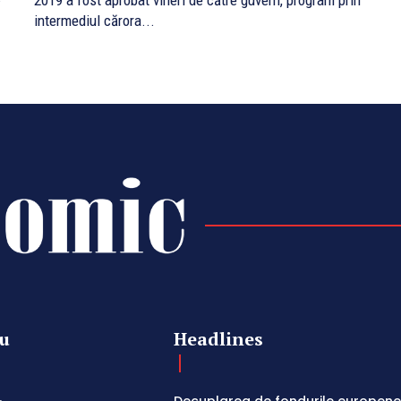
2019 a fost aprobat vineri de către guvern, program prin
intermediul cărora...
u
Headlines