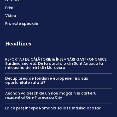
Europa
Print
Video
Proiecte speciale
Headlines
REPORTAJ DE CĂLĂTORIE & ÎNSEMNĂRI GASTRONOMICE.
Sardinia secretă: De la aurul alb din Sant’Antioco la
mireasma de mirt din Muravera
Decuplarea de fondurile europene: risc sau
oportunitate ratată?
Auchan va deschide un nou magazin în cartierul
rezidențial One Floreasca City
La ce preț începe România să lase mașina acasă?