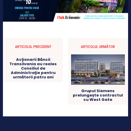
ARTICOLUL PRECEDENT
ARTICOLUL URMĂTOR
Acţionarii Băncii
Transilvania au reales
Consiliul de
Administraţie pentru
următorii patru ani
Grupul Siemens
prelungește contractul
cu West Gate