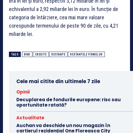
era în lei și euro, respectiv 3,12 miliarde în lei și
echivalentul a 2,92 miliarde lei în euro. În funcție de
categoria de întârziere, cea mai mare valoare
corespunde termenului de peste 90 de zile, cu 4,21
miliarde lei.
TAGS
BNR
CREDITE
RESTANTE
RESTANTELE FIRMELOR
Cele mai citite din ultimele 7 zile
Opinii
Decuplarea de fondurile europene: risc sau
oportunitate ratată?
Actualitate
Auchan va deschide un nou magazin în
cartierul rezidențial One Floreasca City