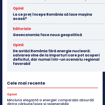
Opinii
La ce preț începe România să lase mașina
acasă?
Editoriale
Geoeconomia face noua geopolitică
Opinii
De astăzi România fără energie nucleară:
salvarea vine de la importuri care pot acoperi
deficitul, dar numai într-un scenariu regional
favorabil
Cele mai recente
Opinii
Minciuna elegantă a energiei: comparația absurdă
dintre cărbune/gaze și regenerabile