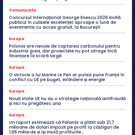
Comunicate
Concursul Internațional George Enescu 2026 invită
publicul în culisele excelenței: aproape o lună de
evenimente cu acces gratuit, la București
Europa
Polonia are nevoie de captarea carbonului pentru
industria grea, dar proiectele nu pot atrage încă
finanțare la scară largă
Europa
O victorie a lui Marine Le Pen ar putea pune Franța în
conflict cu UE pe buget, extindere și energie
Europa
Nouă state UE nu au o strategie națională antifraudă
și nici nu pregătesc una
Europa
Un raport estimează că Palantir a plătit sub 21,7
milioane de dolari impozit pe profit la câștiguri de
1,66 miliarde și își mută profiturile...