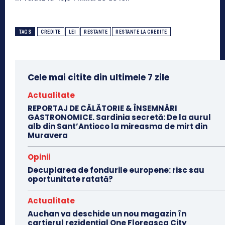
TAGS
CREDITE
LEI
RESTANTE
RESTANTE LA CREDITE
Cele mai citite din ultimele 7 zile
Actualitate
REPORTAJ DE CĂLĂTORIE & ÎNSEMNĂRI
GASTRONOMICE. Sardinia secretă: De la aurul
alb din Sant’Antioco la mireasma de mirt din
Muravera
Opinii
Decuplarea de fondurile europene: risc sau
oportunitate ratată?
Actualitate
Auchan va deschide un nou magazin în
cartierul rezidențial One Floreasca City