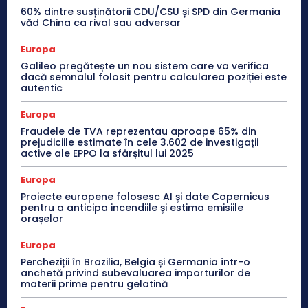
60% dintre susținătorii CDU/CSU și SPD din Germania
văd China ca rival sau adversar
Europa
Galileo pregătește un nou sistem care va verifica
dacă semnalul folosit pentru calcularea poziției este
autentic
Europa
Fraudele de TVA reprezentau aproape 65% din
prejudiciile estimate în cele 3.602 de investigații
active ale EPPO la sfârșitul lui 2025
Europa
Proiecte europene folosesc AI și date Copernicus
pentru a anticipa incendiile și estima emisiile
orașelor
Europa
Percheziții în Brazilia, Belgia și Germania într-o
anchetă privind subevaluarea importurilor de
materii prime pentru gelatină