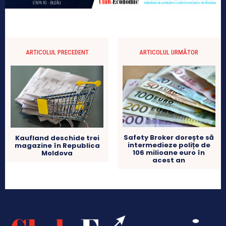
ARTICOLUL PRECEDENT
ARTICOLUL URMĂTOR
Safety Broker dorește să
Kaufland deschide trei
intermedieze polițe de
magazine în Republica
106 milioane euro în
Moldova
acest an