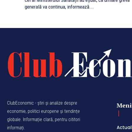
cei ai Ministerului Sănătății au eșuat, ca urmare greva
generală va continua, informează...
ClubEconomic - știri și analize despre
Meni
economie, politici europene și tendințe
globale. Informație clară, pentru cititori
Actual
informați.