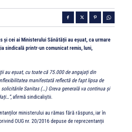
s și cei ai Ministerului Sănătății au eșuat, ca urmare
a sindicală printr-un comunicat remis, luni,
ții au eșuat, cu toate că 75.000 de angajați din
nflexibilitatea manifestată reflectă de fapt lipsa de
la solicitările Sanitas (…) Greva generală va continua și
dați…”
, afirmă sindicaliștii.
tanților ministerului au rămas fără răspuns, iar în
rivind OUG nr. 20/2016 depuse de reprezentanții