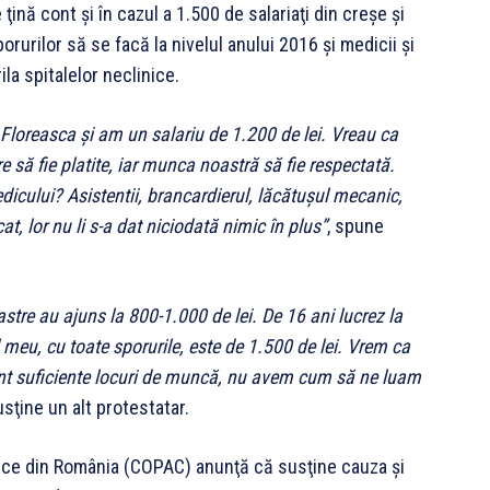
ină cont şi în cazul a 1.500 de salariaţi din creşe şi
orurilor să se facă la nivelul anului 2016 şi medicii şi
ila spitalelor neclinice.
 Floreasca şi am un salariu de 1.200 de lei. Vreau ca
e să fie platite, iar munca noastră să fie respectată.
dicului? Asistentii, brancardierul, lăcătuşul mecanic,
at, lor nu li s-a dat niciodată nimic în plus”
, spune
astre au ajuns la 800-1.000 de lei. De 16 ani lucrez la
 meu, cu toate sporurile, este de 1.500 de lei. Vrem ca
unt suficiente locuri de muncă, nu avem cum să ne luam
usţine un alt protestatar.
onice din România (COPAC) anunţă că susţine cauza şi