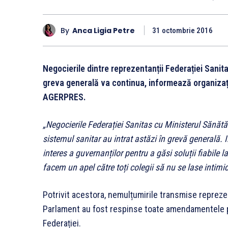
By
Anca Ligia Petre
31 octombrie 2016
Negocierile dintre reprezentanții Federației Sanita
greva generală va continua, informează organizați
AGERPRES.
„Negocierile Federației Sanitas cu Ministerul Sănătă
sistemul sanitar au intrat astăzi în grevă generală. I
interes a guvernanților pentru a găsi soluții fiabile 
facem un apel către toți colegii să nu se lase intimi
Potrivit acestora, nemulțumirile transmise reprezen
Parlament au fost respinse toate amendamentele p
Federației.