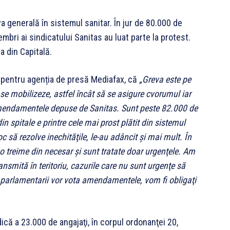
 generală în sistemul sanitar. În jur de 80.000 de
bri ai sindicatului Sanitas au luat parte la protest.
a din Capitală.
t pentru agenția de presă Mediafax, că
„Greva este pe
se mobilizeze, astfel încât să se asigure cvorumul iar
 amendamentele depuse de Sanitas. Sunt peste 82.000 de
 spitale e printre cele mai prost plătit din sistemul
 să rezolve inechităţile, le-au adâncit şi mai mult. În
o treime din necesar şi sunt tratate doar urgenţele. Am
ransmită în teritoriu, cazurile care nu sunt urgenţe să
parlamentarii vor vota amendamentele, vom fi obligaţi
ică a 23.000 de angajaţi, în corpul ordonanţei 20,