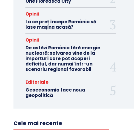
One Floreasca City
Opinii
La ce preț începe România să
lase mașina acasă?
Opinii
De astăzi România fără energie
nucleară: salvarea vine de la
importuri care pot acoperi
deficitul, dar numai într-un
scenariu regional favorabil
Editoriale
Geoeconomia face noua
geopolitică
Cele mai recente