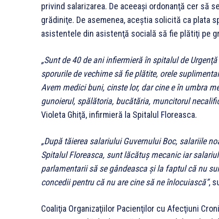
privind salarizarea. De aceeaşi ordonanţă cer să se ţ
grădiniţe. De asemenea, aceştia solicită ca plata sp
asistentele din asistenţă socială să fie plătiţi pe gr
„Sunt de 40 de ani infiermieră în spitalul de Urgenţă
sporurile de vechime să fie plătite, orele suplimentar
Avem medici buni, cinste lor, dar cine e în umbra me
gunoierul, spălătoria, bucătăria, muncitorul necalific
Violeta Ghiţă, infirmieră la Spitalul Floreasca.
„După tăierea salariului Guvernului Boc, salariile no
Spitalul Floreasca, sunt lăcătuş mecanic iar salariul
parlamentarii să se gândeasca şi la faptul că nu s
concedii pentru că nu are cine să ne înlocuiască”
, s
Coaliţia Organizaţiilor Pacienţilor cu Afecţiuni Cr