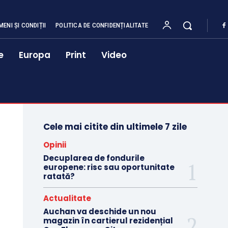
MENI ȘI CONDIȚII
POLITICA DE CONFIDENȚIALITATE
e
Europa
Print
Video
Cele mai citite din ultimele 7 zile
Opinii
Decuplarea de fondurile
europene: risc sau oportunitate
ratată?
Actualitate
Auchan va deschide un nou
magazin în cartierul rezidențial