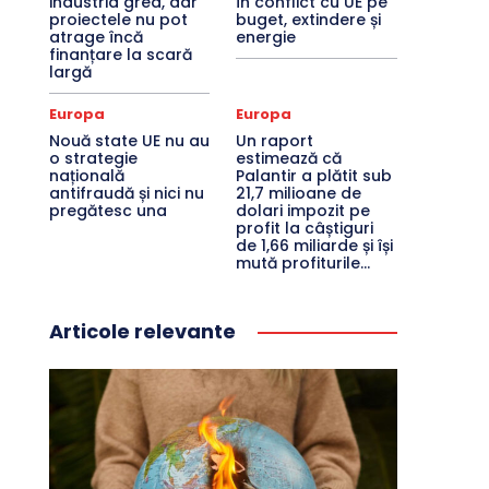
industria grea, dar
în conflict cu UE pe
proiectele nu pot
buget, extindere și
atrage încă
energie
finanțare la scară
largă
Europa
Europa
Nouă state UE nu au
Un raport
o strategie
estimează că
națională
Palantir a plătit sub
antifraudă și nici nu
21,7 milioane de
pregătesc una
dolari impozit pe
profit la câștiguri
de 1,66 miliarde și își
mută profiturile...
Articole relevante