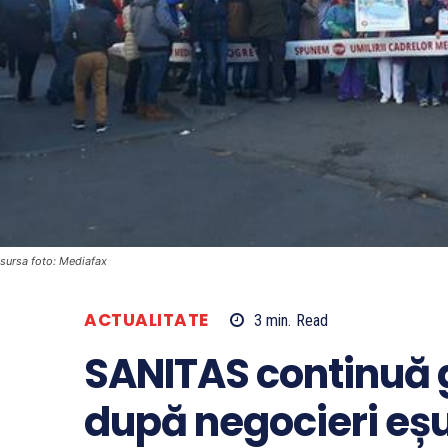
sursa foto: Mediafax
ACTUALITATE
3
min.
Read
SANITAS continuă 
după negocieri eș