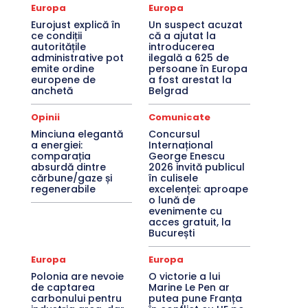
Europa
Europa
Eurojust explică în
Un suspect acuzat
ce condiții
că a ajutat la
autoritățile
introducerea
administrative pot
ilegală a 625 de
emite ordine
persoane în Europa
europene de
a fost arestat la
anchetă
Belgrad
Opinii
Comunicate
Minciuna elegantă
Concursul
a energiei:
Internațional
comparația
George Enescu
absurdă dintre
2026 invită publicul
cărbune/gaze și
în culisele
regenerabile
excelenței: aproape
o lună de
evenimente cu
acces gratuit, la
București
Europa
Europa
Polonia are nevoie
O victorie a lui
de captarea
Marine Le Pen ar
carbonului pentru
putea pune Franța