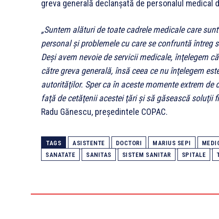
greva generală declanşată de personalul medical 
„Suntem alături de toate cadrele medicale care sunt
personal şi problemele cu care se confruntă întreg s
Deşi avem nevoie de servicii medicale, înţelegem că 
către greva generală, însă ceea ce nu înţelegem este
autorităţilor. Sper ca în aceste momente extrem de d
faţă de cetăţenii acestei ţări şi să găsească soluţii fi
Radu Gănescu, preşedintele COPAC.
TAGS
ASISTENTE
DOCTORI
MARIUS SEPI
MEDI
SANATATE
SANITAS
SISTEM SANITAR
SPITALE