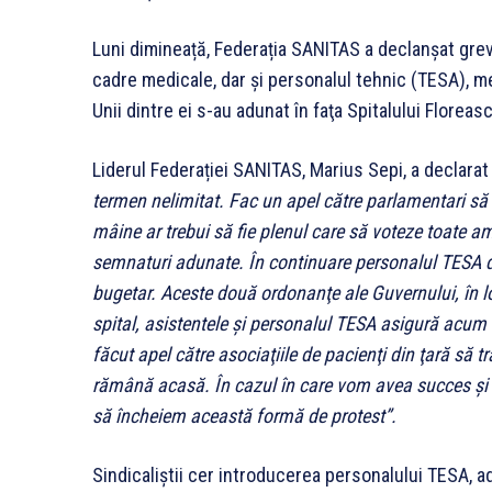
Luni dimineață, Federația SANITAS a declanșat greva
cadre medicale, dar şi personalul tehnic (TESA), mem
Unii dintre ei s-au adunat în faţa Spitalului Floreasc
Liderul Federației SANITAS, Marius Sepi, a declara
termen nelimitat. Fac un apel către parlamentari să 
mâine ar trebui să fie plenul care să voteze toate
semnaturi adunate. În continuare personalul TESA din
bugetar. Aceste două ordonanţe ale Guvernului, în loc
spital, asistentele şi personalul TESA asigură acum 
făcut apel către asociaţiile de pacienţi din ţară să t
rămână acasă. În cazul în care vom avea succes şi 
să încheiem această formă de protest”.
Sindicaliştii cer introducerea personalului TESA, ad