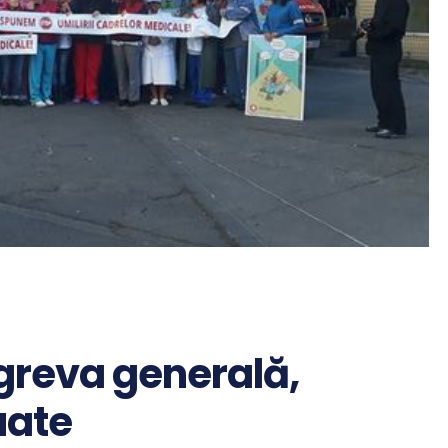
greva generală,
uate