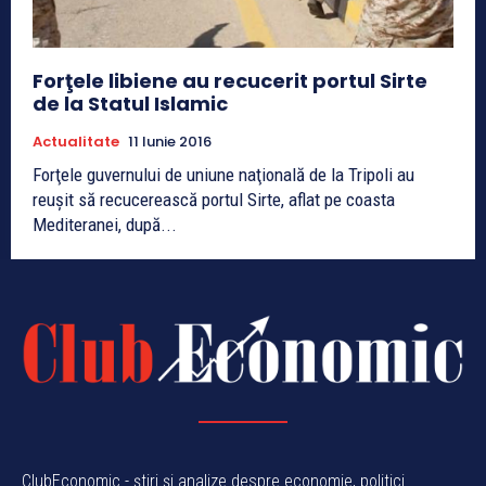
Forţele libiene au recucerit portul Sirte
de la Statul Islamic
Actualitate
11 Iunie 2016
Forţele guvernului de uniune naţională de la Tripoli au
reuşit să recucerească portul Sirte, aflat pe coasta
Mediteranei, după...
ClubEconomic - știri și analize despre economie, politici