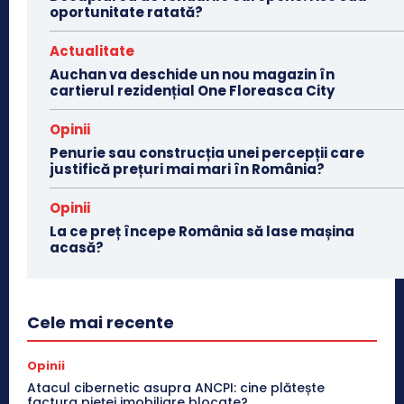
oportunitate ratată?
Actualitate
Auchan va deschide un nou magazin în
cartierul rezidențial One Floreasca City
Opinii
Penurie sau construcția unei percepții care
justifică prețuri mai mari în România?
Opinii
La ce preț începe România să lase mașina
acasă?
Cele mai recente
Opinii
Atacul cibernetic asupra ANCPI: cine plătește
factura pieței imobiliare blocate?