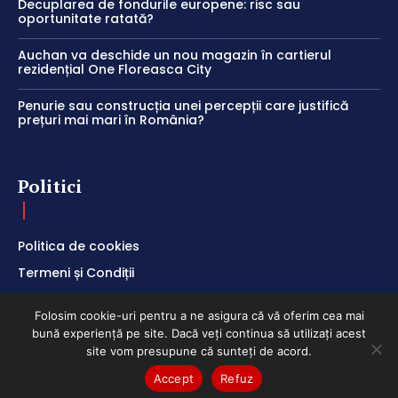
Decuplarea de fondurile europene: risc sau
oportunitate ratată?
Auchan va deschide un nou magazin în cartierul
rezidențial One Floreasca City
Penurie sau construcția unei percepții care justifică
prețuri mai mari în România?
Politici
Politica de cookies
Termeni și Condiții
Politica de Confidențialitate
Folosim cookie-uri pentru a ne asigura că vă oferim cea mai
bună experiență pe site. Dacă veți continua să utilizați acest
site vom presupune că sunteți de acord.
Accept
Refuz
ClubEconomic @2026