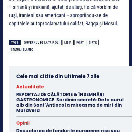
– siriană şi irakiană, ajutaţi de aliaţi, fie că vorbim de
ruşi, iranieni sau americani – apropriindu-se de
capitalele autoproclamatului califat, Raqqa şi Mosul.
TAGS
GUVERNUL DE LA TRIPOLI
LIBIA
PORT
SIRTE
STATUL ISLAMIC
Cele mai citite din ultimele 7 zile
Actualitate
REPORTAJ DE CĂLĂTORIE & ÎNSEMNĂRI
GASTRONOMICE. Sardinia secretă: De la aurul
alb din Sant’Antioco la mireasma de mirt din
Muravera
Opinii
Decuplarea de fondurile europene: risc sau