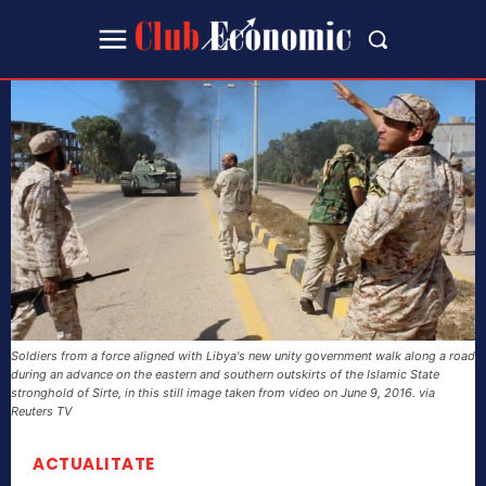
Soldiers from a force aligned with Libya's new unity government walk along a road
during an advance on the eastern and southern outskirts of the Islamic State
stronghold of Sirte, in this still image taken from video on June 9, 2016. via
Reuters TV
ACTUALITATE