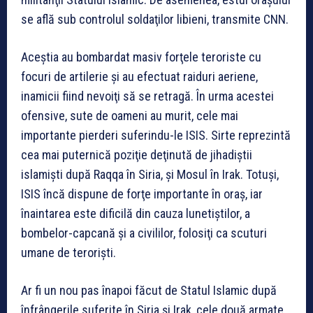
se află sub controlul soldaţilor libieni, transmite CNN.
Aceştia au bombardat masiv forţele teroriste cu
focuri de artilerie şi au efectuat raiduri aeriene,
inamicii fiind nevoiţi să se retragă. În urma acestei
ofensive, sute de oameni au murit, cele mai
importante pierderi suferindu-le ISIS. Sirte reprezintă
cea mai puternică poziţie deţinută de jihadiştii
islamişti după Raqqa în Siria, şi Mosul în Irak. Totuşi,
ISIS încă dispune de forţe importante în oraş, iar
înaintarea este dificilă din cauza lunetiştilor, a
bombelor-capcană şi a civililor, folosiţi ca scuturi
umane de terorişti.
Ar fi un nou pas înapoi făcut de Statul Islamic după
înfrângerile suferite în Siria şi Irak, cele două armate