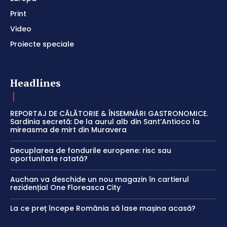
Print
Video
Proiecte speciale
Headlines
REPORTAJ DE CĂLĂTORIE & ÎNSEMNĂRI GASTRONOMICE.
Sardinia secretă: De la aurul alb din Sant’Antioco la
mireasma de mirt din Muravera
Decuplarea de fondurile europene: risc sau
oportunitate ratată?
Auchan va deschide un nou magazin în cartierul
rezidențial One Floreasca City
La ce preț începe România să lase mașina acasă?