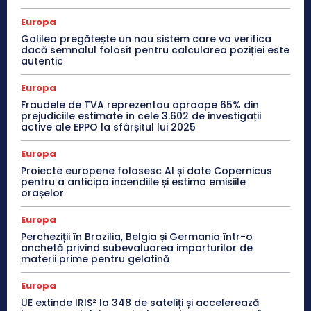
Europa
Galileo pregătește un nou sistem care va verifica
dacă semnalul folosit pentru calcularea poziției este
autentic
Europa
Fraudele de TVA reprezentau aproape 65% din
prejudiciile estimate în cele 3.602 de investigații
active ale EPPO la sfârșitul lui 2025
Europa
Proiecte europene folosesc AI și date Copernicus
pentru a anticipa incendiile și estima emisiile
orașelor
Europa
Percheziții în Brazilia, Belgia și Germania într-o
anchetă privind subevaluarea importurilor de
materii prime pentru gelatină
Europa
UE extinde IRIS² la 348 de sateliți și accelerează