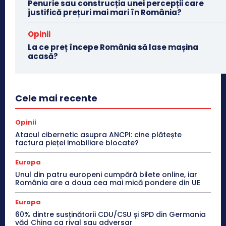
Penurie sau construcția unei percepții care
justifică prețuri mai mari în România?
Opinii
La ce preț începe România să lase mașina
acasă?
Cele mai recente
Opinii
Atacul cibernetic asupra ANCPI: cine plătește
factura pieței imobiliare blocate?
Europa
Unul din patru europeni cumpără bilete online, iar
România are a doua cea mai mică pondere din UE
Europa
60% dintre susținătorii CDU/CSU și SPD din Germania
văd China ca rival sau adversar