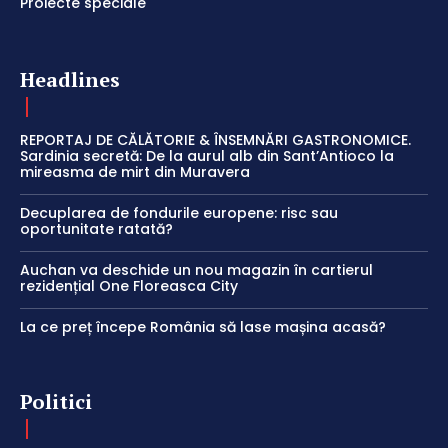
Proiecte speciale
Headlines
REPORTAJ DE CĂLĂTORIE & ÎNSEMNĂRI GASTRONOMICE.
Sardinia secretă: De la aurul alb din Sant’Antioco la
mireasma de mirt din Muravera
Decuplarea de fondurile europene: risc sau
oportunitate ratată?
Auchan va deschide un nou magazin în cartierul
rezidențial One Floreasca City
La ce preț începe România să lase mașina acasă?
Politici